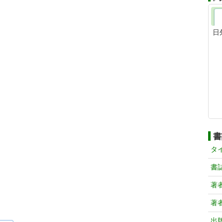
日
書
タ
書
著
著
出