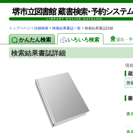
トップページ
>
詳細検索
>
検索結果書誌一覧
> 検索結果書誌詳細
かんたん検索
いろいろ検索
貸出・予
検索結果書誌詳細
現
蔵
所
書
書
著