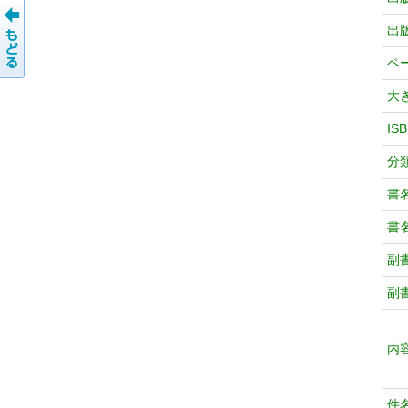
出
ペ
大
IS
分
書
書
副
副
内
件