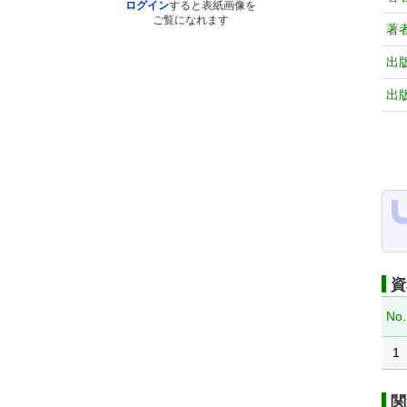
ログイン
すると表紙画像を
ご覧になれます
著
出
出
資
No.
1
関