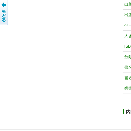
出
出
ペ
大
IS
分
書
書
叢
内