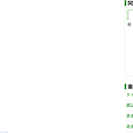
関
林
書
タ
書
著
著