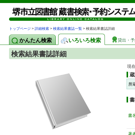
トップページ
>
詳細検索
>
検索結果書誌一覧
> 検索結果書誌詳細
かんたん検索
いろいろ検索
貸出・予
検索結果書誌詳細
現
蔵
所
書
書
著