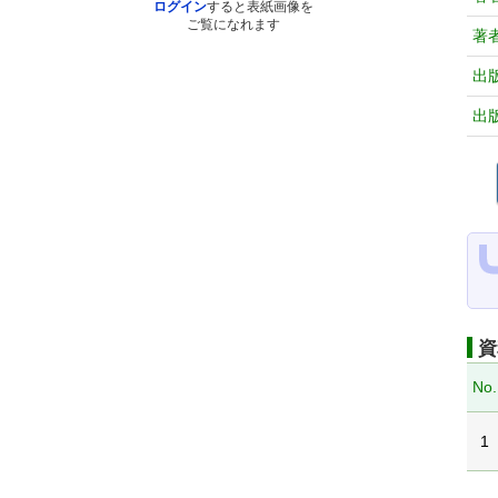
ログイン
すると表紙画像を
ご覧になれます
著
出
出
資
No.
1