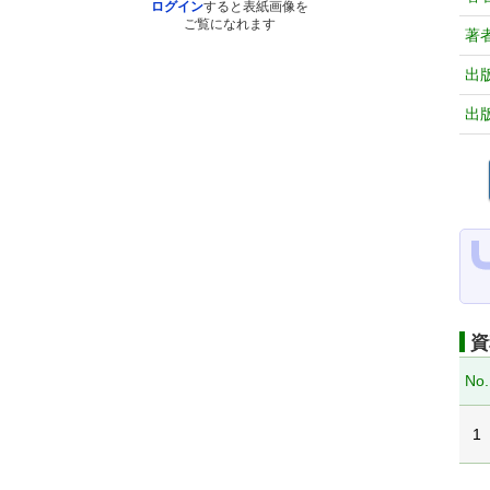
ログイン
すると表紙画像を
ご覧になれます
著
出
出
資
No.
1