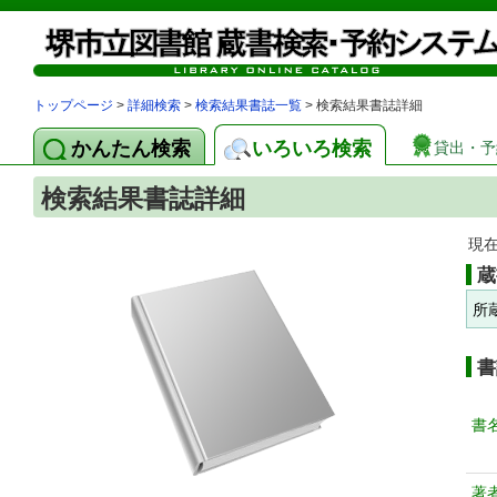
トップページ
>
詳細検索
>
検索結果書誌一覧
> 検索結果書誌詳細
かんたん検索
いろいろ検索
貸出・予
検索結果書誌詳細
現
蔵
所
書
書
著