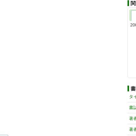
関
20
書
タ
書
著
著