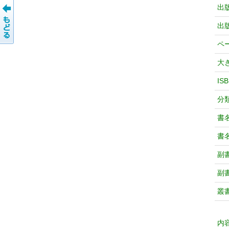
出
出
ペ
大
IS
分
書
書
副
副
叢
内