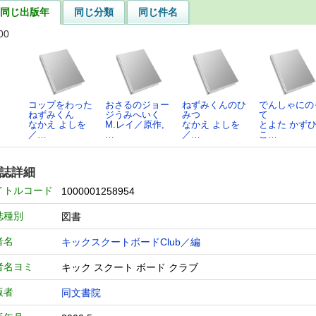
同じ出版年
同じ分類
同じ件名
00
コップをわった
おさるのジョー
ねずみくんのひ
でんしゃにの
ねずみくん
ジうみへいく
みつ
て
なかえ よしを
M.レイ／原作,
なかえ よしを
とよた かず
／…
…
／…
こ…
誌詳細
イトルコード
1000001258954
誌種別
図書
者名
キックスクートボードClub／編
者名ヨミ
キック スクート ボード クラブ
版者
同文書院