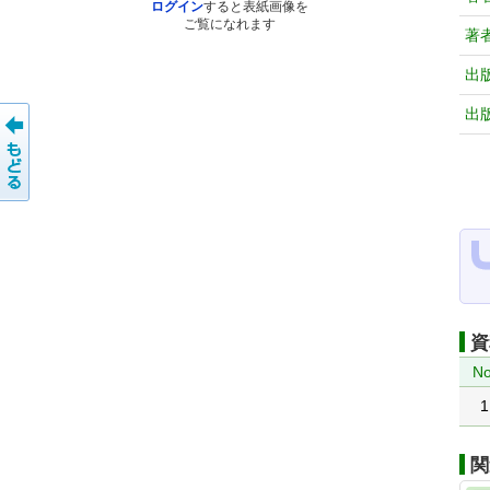
ログイン
すると表紙画像を
ご覧になれます
著
出
出
資
No
1
関