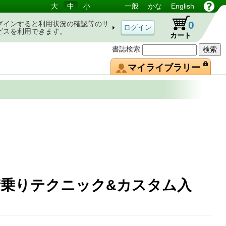
大
中
小
一般
かな
English
0
グインすると利用状況の確認等のサ
ビスを利用できます。
カート
書誌検索
マイライブラリー
乗りテクニック&カスタム入