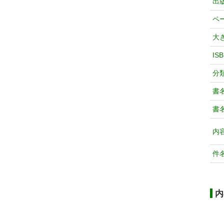
出
ペ
大
IS
分
書
書
内
件
内