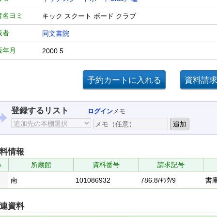
者名ヨミ
キック スクート ボード クラブ
版者
同文書院
版年月
2000.5
登録するリスト
ログイン
メモ
料情報
.
所蔵館
資料番号
請求記号
南
101086932
786.8/ｷﾂｸ/9
書
連資料