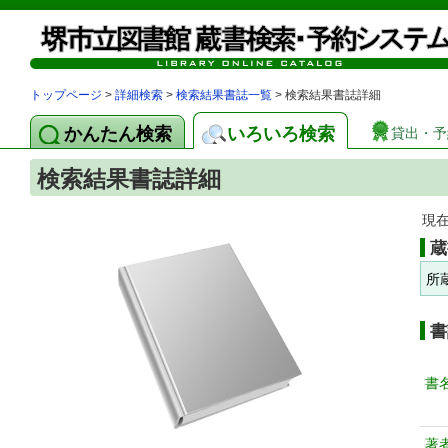
トップページ
>
詳細検索
>
検索結果書誌一覧
> 検索結果書誌詳細
かんたん検索
いろいろ検索
貸出・予
検索結果書誌詳細
現
蔵
所
書
書
著