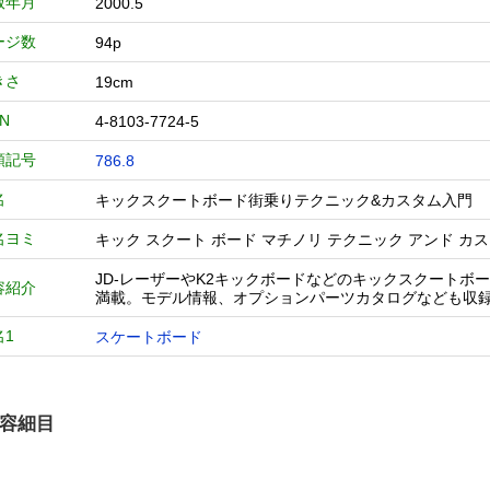
版年月
2000.5
ージ数
94p
きさ
19cm
BN
4-8103-7724-5
類記号
786.8
名
キックスクートボード街乗りテクニック&カスタ
名ヨミ
キック スクート ボード マチノリ テクニック アンド カ
JD-レーザーやK2キックボードなどのキックスクート
容紹介
満載。モデル情報、オプションパーツカタログなども収
名1
スケートボード
容細目