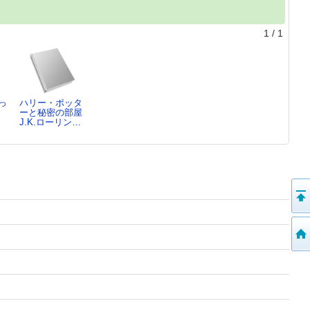
1
/
1
っ
ハリー・ポッタ
ーと秘密の部屋
ひ
J.K.ローリン…