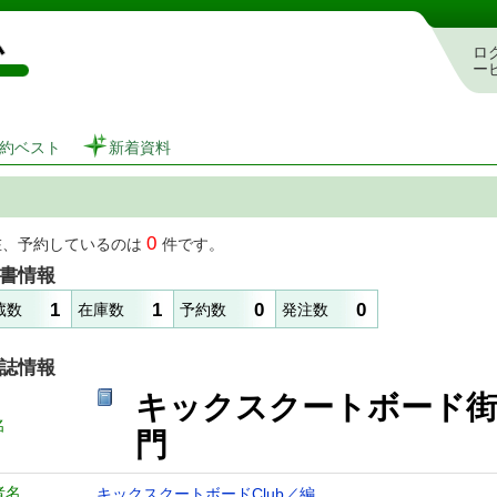
図書館 蔵書検索・予約システム
ロ
ー
約ベスト
新着資料
0
在、予約しているのは
件です。
書情報
1
1
0
0
蔵数
在庫数
予約数
発注数
誌情報
キックスクートボード街
名
門
者名
キックスクートボードClub／編