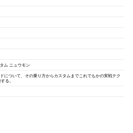
ム入門
スタム ニュウモン
ボードについて、その乗り方からカスタムまでこれでもかの実戦テク
録する。