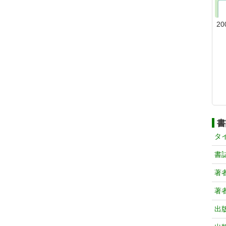
20
書
タ
書
著
著
出