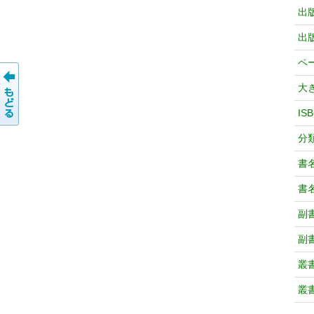
出
出
ペ
大
IS
分
書
書
副
副
叢
叢