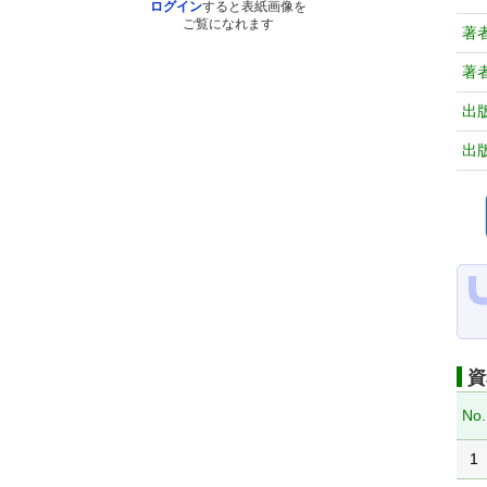
ログイン
すると表紙画像を
ご覧になれます
著
著
出
出
資
No.
1