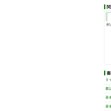
関
村
書
タ
書
著
著