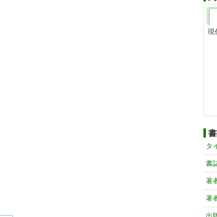
現
書
タ
書
著
著
出