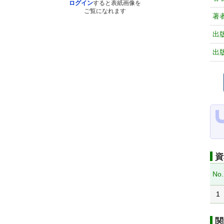
ログイン
すると表紙画像を
ご覧になれます
著
出
出
資
No.
1
関