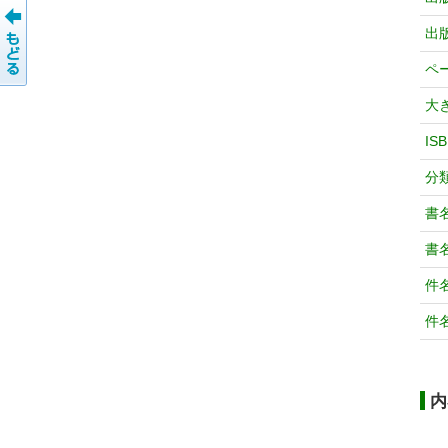
出
ペ
大
IS
分
書
書
件
件
内