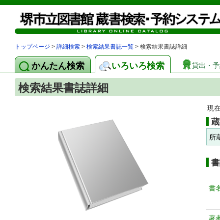
トップページ
>
詳細検索
>
検索結果書誌一覧
> 検索結果書誌詳細
かんたん検索
いろいろ検索
貸出・予
検索結果書誌詳細
現
蔵
所
書
書
著