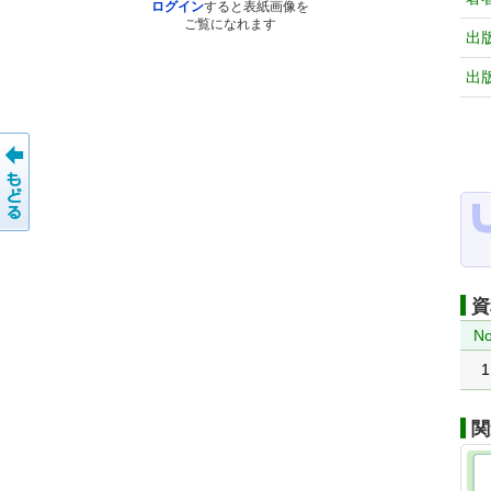
ログイン
すると表紙画像を
ご覧になれます
出
出
資
No
1
関