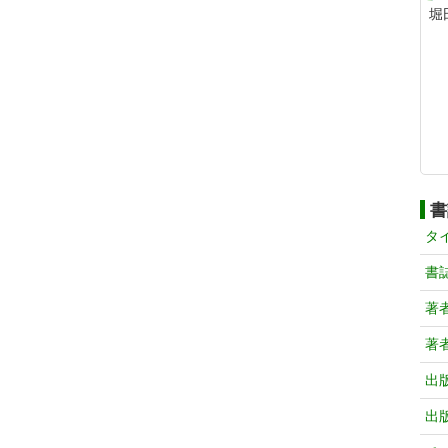
堀
書
タ
書
著
著
出
出