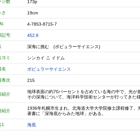
ージ数
173p
きさ
19cm
BN
4-7853-8715-7
類記号
452.8
名
深海に挑む (ポピュラーサイエンス)
名ヨミ
シンカイ ニ イドム
書名
ポピュラーサイエンス
書巻次
215
地球表面の約70パーセントを占めている海の中で、光が
容紹介
その深海について、海洋科学技術センターが行ってきた
1936年札幌市生まれ。北海道大学大学院修士課程修了
者紹介
著書に「深海底からみた地球」がある。
名1
海底