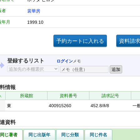
版者
裳華房
版年月
1999.10
登録するリスト
ログイン
メモ
料情報
.
所蔵館
資料番号
請求記号
東
400915260
452.8/ﾎ/8
一
連資料
同じ著者
同じ出版年
同じ分類
同じ件名