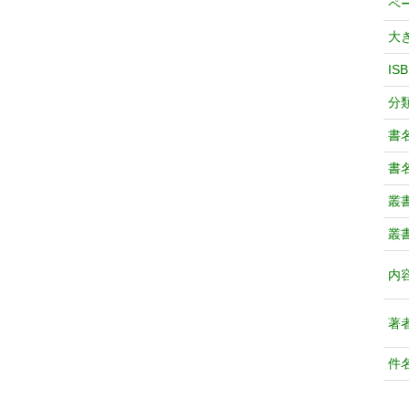
ペ
大
IS
分
書
書
叢
叢
内
著
件