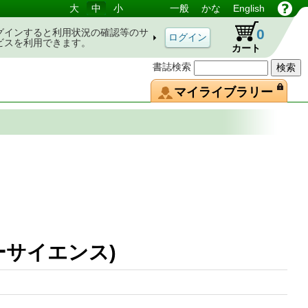
大
中
小
一般
かな
English
0
グインすると利用状況の確認等のサ
ビスを利用できます。
カート
書誌検索
マイライブラリー
ラーサイエンス)