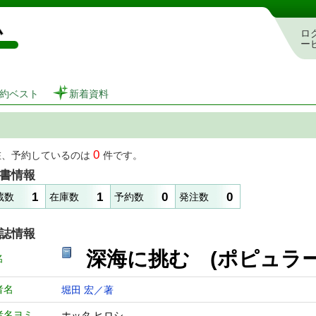
図書館 蔵書検索・予約システム
ロ
ー
約ベスト
新着資料
0
在、予約しているのは
件です。
書情報
1
1
0
0
蔵数
在庫数
予約数
発注数
誌情報
深海に挑む (ポピュ
名
者名
堀田 宏／著
者名ヨミ
ホッタ ヒロシ