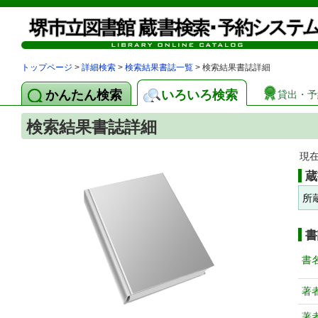
トップページ
>
詳細検索
>
検索結果書誌一覧
> 検索結果書誌詳細
かんたん検索
いろいろ検索
貸出・予
検索結果書誌詳細
現
蔵
所
書
書
著
著