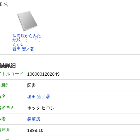
田 宏
深海底からみた
地球 ： 「し
んかい…
堀田 宏／著
誌詳細
イトルコード
1000001202849
誌種別
図書
者名
堀田 宏／著
者名ヨミ
ホッタ ヒロシ
版者
裳華房
版年月
1999.10