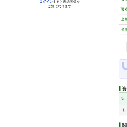
ログイン
すると表紙画像を
ご覧になれます
著
出
出
資
No.
1
関