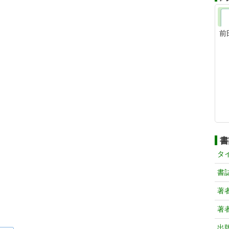
前
書
タ
書
著
著
出