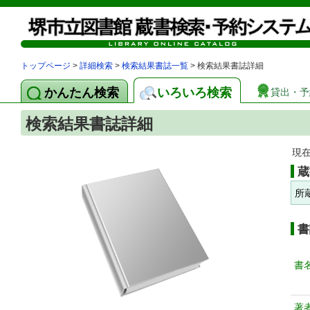
トップページ
>
詳細検索
>
検索結果書誌一覧
> 検索結果書誌詳細
かんたん検索
いろいろ検索
貸出・予
検索結果書誌詳細
現
蔵
所
書
書
著