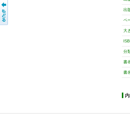
出
ペ
大
IS
分
書
書
内