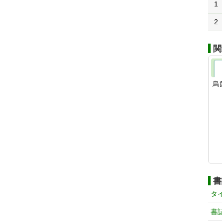
1
2
関
鳥
書
タ
書