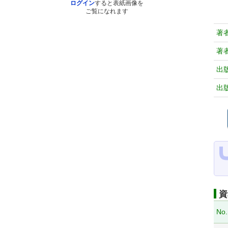
ログイン
すると表紙画像を
ご覧になれます
著
著
出
出
資
No.