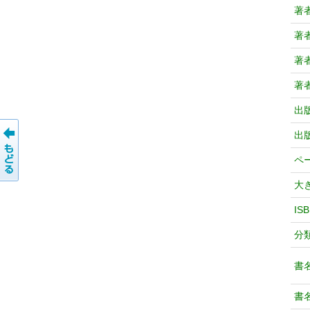
著
著
著
著
出
出
ペ
大
IS
分
書
書