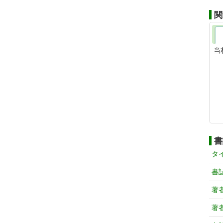
関
当
書
タ
書
著
著