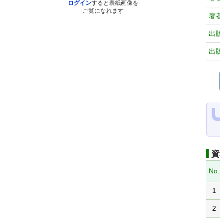
ログイン
すると表紙画像を
ご覧になれます
著
出
出
資
No.
1
2