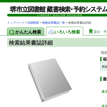
トップページ
>
詳細検索
>
検索結果書誌一覧
> 検索結果書誌詳細
かんたん検索
いろいろ検索
貸出・予
検索結果書誌詳細
現
蔵
所
書
書
著