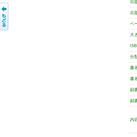
出
出
ペ
大
IS
分
書
書
副
副
内