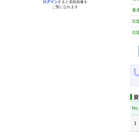
ログイン
すると表紙画像を
ご覧になれます
著
出
出
資
No.
1