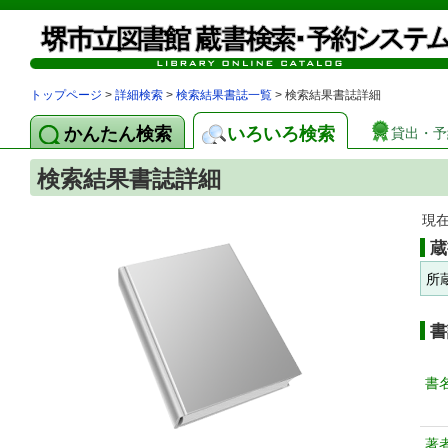
トップページ
>
詳細検索
>
検索結果書誌一覧
> 検索結果書誌詳細
かんたん検索
いろいろ検索
貸出・予
検索結果書誌詳細
現
蔵
所
書
書
著