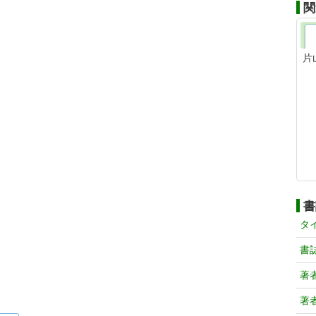
関
片
書
タ
書
著
著