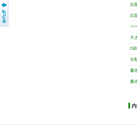
出
出
ペ
大
IS
分
書
書
内