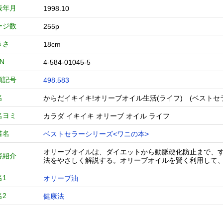
版年月
1998.10
ージ数
255p
きさ
18cm
BN
4-584-01045-5
類記号
498.583
名
からだイキイキ!オリーブオイル生活(ライフ) (ベス
名ヨミ
カラダ イキイキ オリーブ オイル ライフ
書名
ベストセラーシリーズ<ワニの本>
オリーブオイルは、ダイエットから動脈硬化防止まで、
容紹介
法をやさしく解説する。オリーブオイルを賢く利用して
名1
オリーブ油
名2
健康法