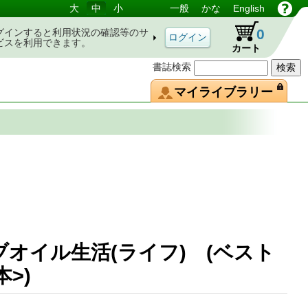
大
中
小
一般
かな
English
0
グインすると利用状況の確認等のサ
ビスを利用できます。
カート
書誌検索
マイライブラリー
オイル生活(ライフ) (ベスト
ニの本>)