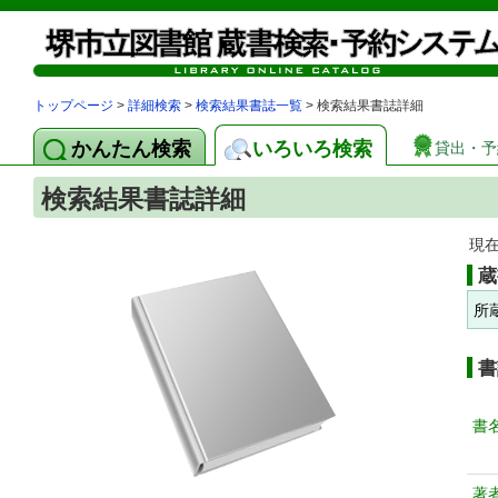
トップページ
>
詳細検索
>
検索結果書誌一覧
> 検索結果書誌詳細
かんたん検索
いろいろ検索
貸出・予
検索結果書誌詳細
現
蔵
所
書
書
著