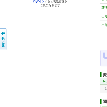
ログイン
すると表紙画像を
ご覧になれます
著
出
出
資
No
1
関