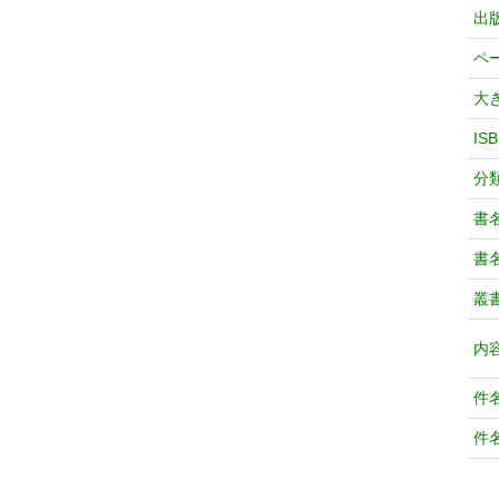
出
ペ
大
IS
分
書
書
叢
内
件
件