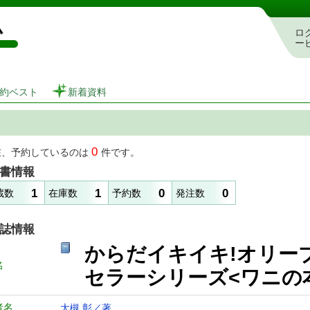
図書館 蔵書検索・予約システム
ロ
ー
約ベスト
新着資料
0
在、予約しているのは
件です。
書情報
1
1
0
0
蔵数
在庫数
予約数
発注数
誌情報
からだイキイキ!オリーブ
名
セラーシリーズ<ワ
者名
大槻 彰／著