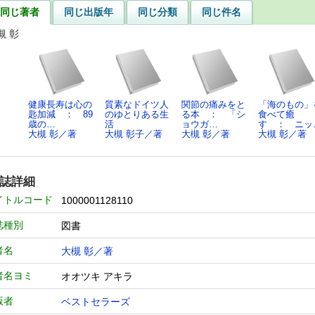
同じ著者
同じ出版年
同じ分類
同じ件名
槻 彰
健康長寿は心の
質素なドイツ人
関節の痛みをと
「海のもの」
匙加減 ： 89
のゆとりある生
る本 ： 「シ
食べて癒
歳の…
活
ョウガ…
す ： ニッ
大槻 彰／著
大槻 彰子／著
大槻 彰／著
大槻 彰／著
誌詳細
イトルコード
1000001128110
誌種別
図書
者名
大槻 彰／著
者名ヨミ
オオツキ アキラ
版者
ベストセラーズ