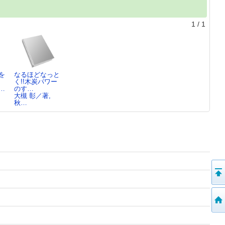
1
/
1
を
なるほどなっと
く!!木炭パワー
…
のす…
大槻 彰／著,
秋…