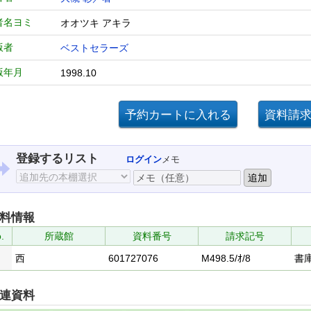
者名ヨミ
オオツキ アキラ
版者
ベストセラーズ
版年月
1998.10
登録するリスト
ログイン
メモ
料情報
.
所蔵館
資料番号
請求記号
西
601727076
M498.5/ｵ/8
書
連資料