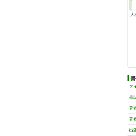
大
書
タ
書
著
著
出