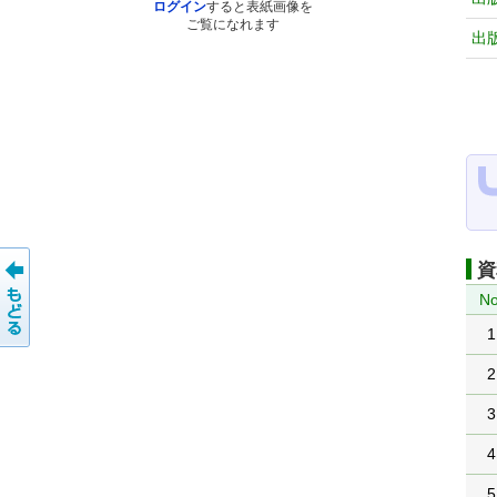
ログイン
すると表紙画像を
ご覧になれます
出
資
No
1
2
3
4
5