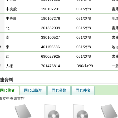
中央般
190107201
051/2ｻ/8
書
中央般
190107276
051/2ｻ/8
地
北
201382009
051/2ｻ/8
書
南
390100527
051/2ｻ/8
書
0
東
401156336
051/2ｻ/8
地
1
西
690027925
051/2ｻ/8
書
2
人権
701476814
D90/ｻｶｲ/9
一
連資料
同じ著者
同じ出版年
同じ分類
同じ件名
市立中央図書館