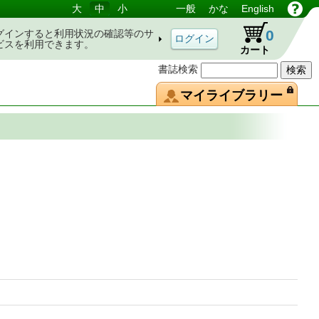
大
中
小
一般
かな
English
0
グインすると利用状況の確認等のサ
ビスを利用できます。
カート
書誌検索
マイライブラリー