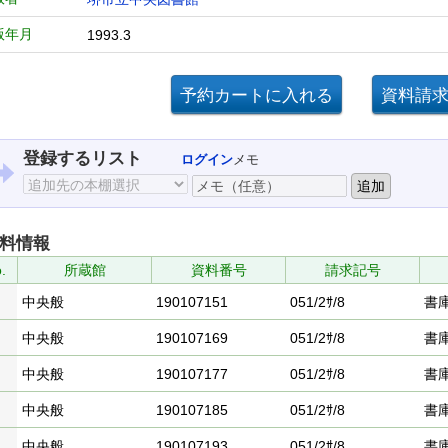
版年月
1993.3
登録するリスト
ログイン
メモ
料情報
.
所蔵館
資料番号
請求記号
中央般
190107151
051/2ｻ/8
書
中央般
190107169
051/2ｻ/8
書
中央般
190107177
051/2ｻ/8
書
中央般
190107185
051/2ｻ/8
書
中央般
190107193
051/2ｻ/8
書