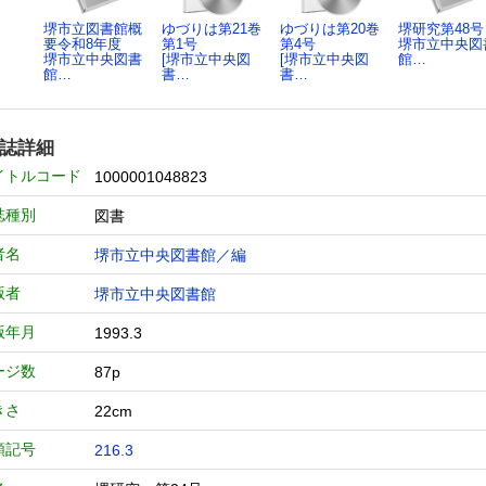
堺市立図書館概
ゆづりは第21巻
ゆづりは第20巻
堺研究第48号
要令和8年度
第1号
第4号
堺市立中央図
堺市立中央図書
[堺市立中央図
[堺市立中央図
館…
館…
書…
書…
誌詳細
イトルコード
1000001048823
誌種別
図書
者名
堺市立中央図書館／編
版者
堺市立中央図書館
版年月
1993.3
ージ数
87p
きさ
22cm
類記号
216.3