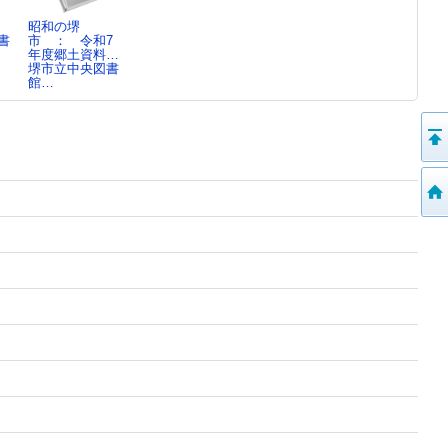
昭和の堺
書
市 ： 令和7
年度郷土資料…
堺市立中央図書
館…