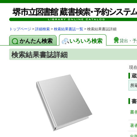
トップページ
>
詳細検索
>
検索結果書誌一覧
> 検索結果書誌詳細
かんたん検索
いろいろ検索
貸出・予
検索結果書誌詳細
現
蔵
所
書
書
著
出