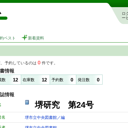
図書館 蔵書検索・予約システム
ロ
ー
約ベスト
新着資料
0
在、予約しているのは
件です。
書情報
12
12
0
0
蔵数
在庫数
予約数
発注数
誌情報
堺研究 第24号
名
者名
堺市立中央図書館／編
版者
堺市立中央図書館