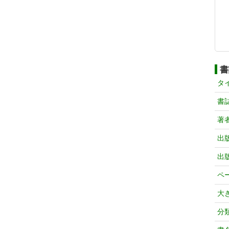
書
タ
書
著
出
出
ペ
大
分