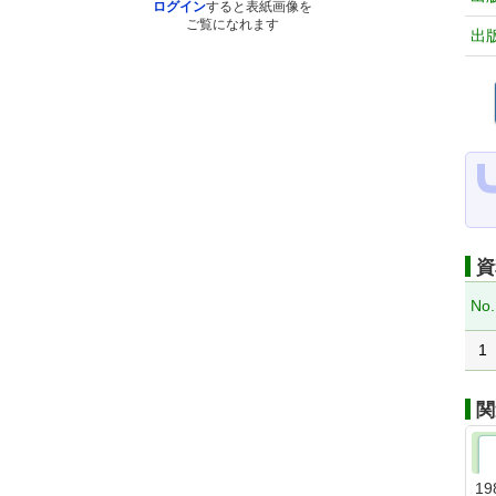
ログイン
すると表紙画像を
ご覧になれます
出
資
No.
1
関
19