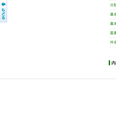
分
書
書
叢
件
内