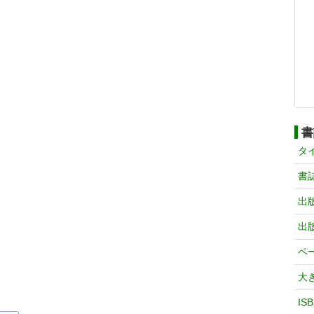
書
タ
書
出
出
ペ
大
IS