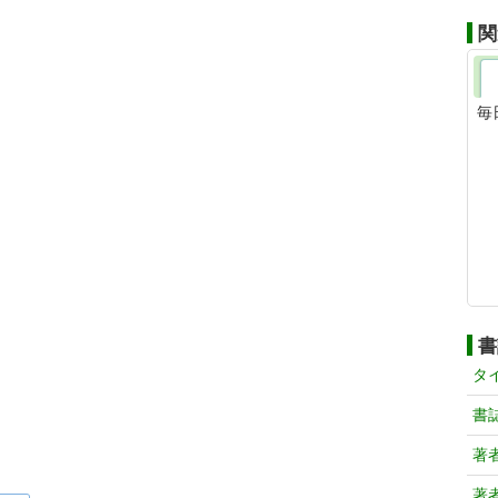
関
毎
書
タ
書
著
著