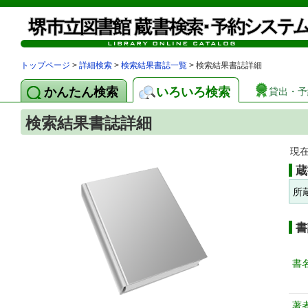
トップページ
>
詳細検索
>
検索結果書誌一覧
> 検索結果書誌詳細
かんたん検索
いろいろ検索
貸出・予
検索結果書誌詳細
現
蔵
所
書
書
著