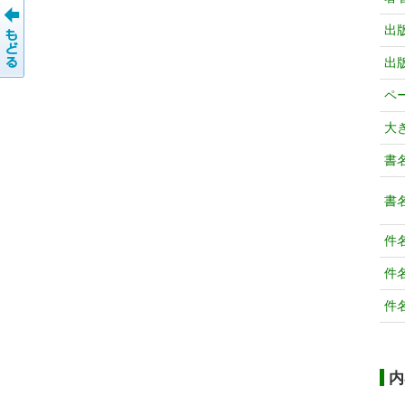
出
出
ペ
大
書
書
件
件
件
内