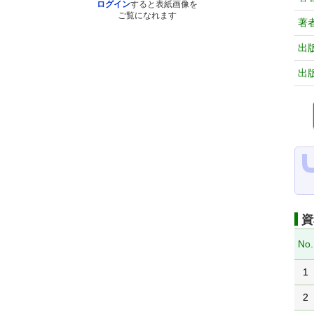
ログイン
すると表紙画像を
ご覧になれます
著
出
出
資
No.
1
2