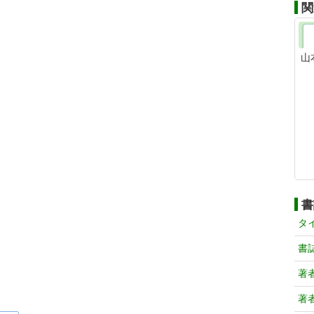
関
山
書
タ
書
著
著