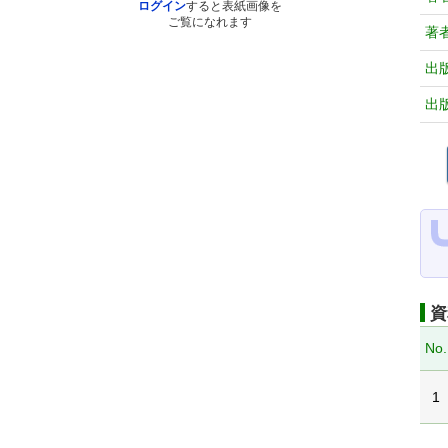
ログイン
すると表紙画像を
ご覧になれます
著
出
出
資
No.
1