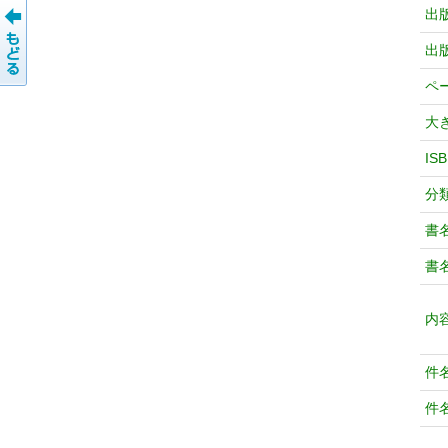
出
出
ペ
大
IS
分
書
書
内
件
件