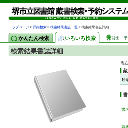
トップページ
>
詳細検索
>
検索結果書誌一覧
> 検索結果書誌詳細
かんたん検索
いろいろ検索
貸出・予
検索結果書誌詳細
現
蔵
所
書
書
著