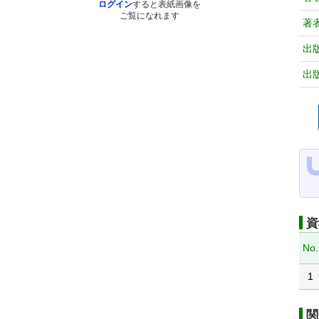
ログイン
すると表紙画像を
ご覧になれます
著
出
出
資
No.
1
関