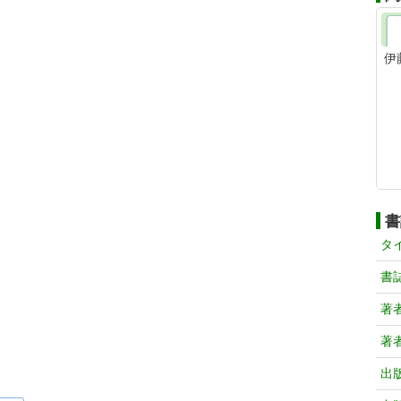
伊
書
タ
書
著
著
出