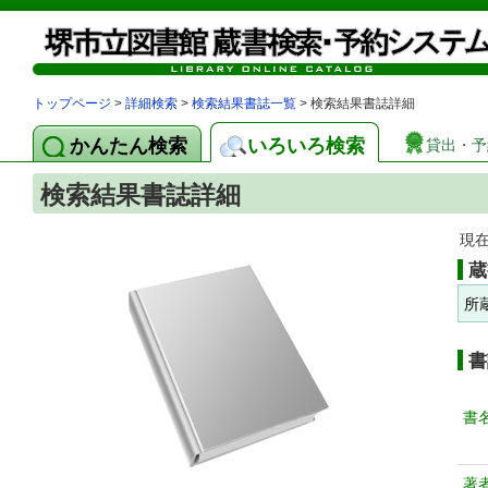
トップページ
>
詳細検索
>
検索結果書誌一覧
> 検索結果書誌詳細
かんたん検索
いろいろ検索
貸出・予
検索結果書誌詳細
現
蔵
所
書
書
著