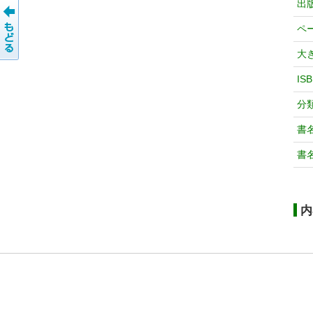
出
ペ
大
IS
分
書
書
内