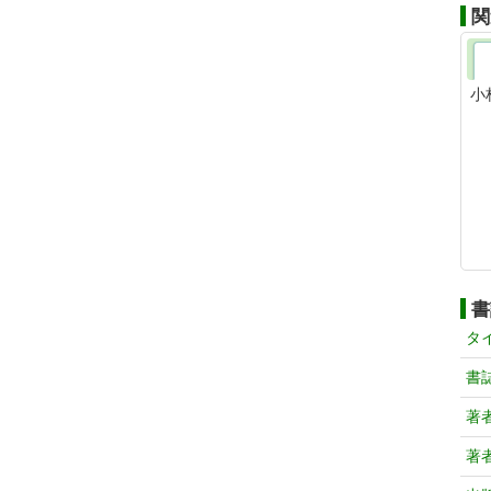
関
小
書
タ
書
著
著