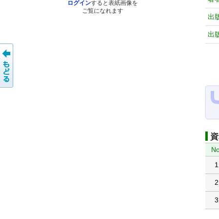
ログイン
すると表紙画像を
ご覧になれます
出
出
資
No
1
2
3