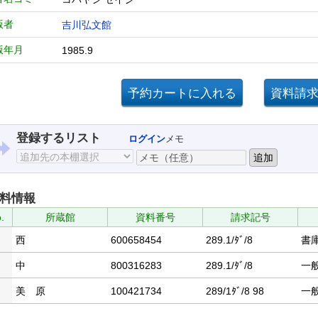
版者
吉川弘文館
版年月
1985.9
登録するリスト
ログイン
メモ
料情報
.
所蔵館
資料番号
請求記号
西
600658454
289.1/ﾀﾞ/8
書
中
800316283
289.1/ﾀﾞ/8
一
美 原
100421734
289/1ﾀﾞ/8 98
一