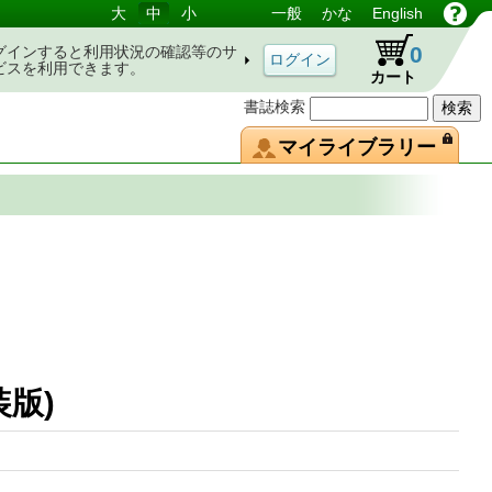
大
中
小
一般
かな
English
0
グインすると利用状況の確認等のサ
ビスを利用できます。
カート
書誌検索
マイライブラリー
 新装版)