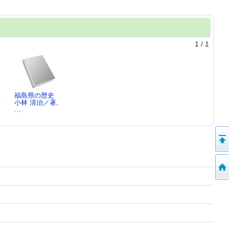
1
/
1
福島県の歴史
著
小林 清治／著,
…