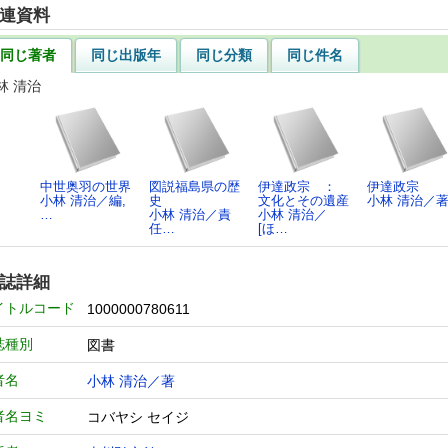
連資料
同じ著者
同じ出版年
同じ分類
同じ件名
林 清治
中世奥羽の世界
図説福島県の歴
伊達政宗 ：
伊達政宗
小林 清治／編,
史
文化とその遺産
小林 清治／
…
小林 清治／責
小林 清治／
任…
[ほ…
誌詳細
イトルコード
1000000780611
誌種別
図書
者名
小林 清治／著
者名ヨミ
コバヤシ セイジ