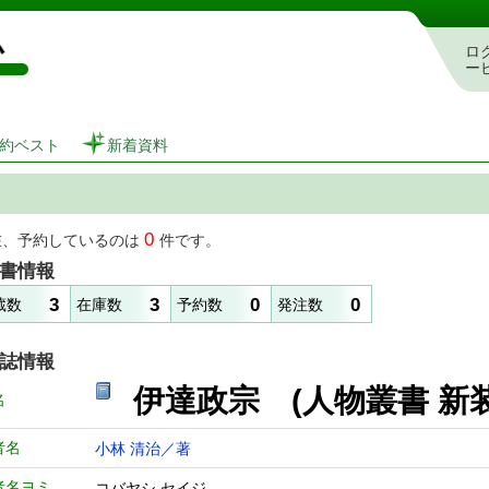
図書館 蔵書検索・予約システム
ロ
ー
約ベスト
新着資料
0
在、予約しているのは
件です。
書情報
3
3
0
0
蔵数
在庫数
予約数
発注数
誌情報
伊達政宗 (人物叢書
名
者名
小林 清治／著
者名ヨミ
コバヤシ セイジ