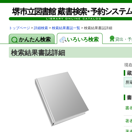
トップページ
>
詳細検索
>
検索結果書誌一覧
> 検索結果書誌詳細
かんたん検索
いろいろ検索
貸出・予
検索結果書誌詳細
現
蔵
所
書
書
著
著