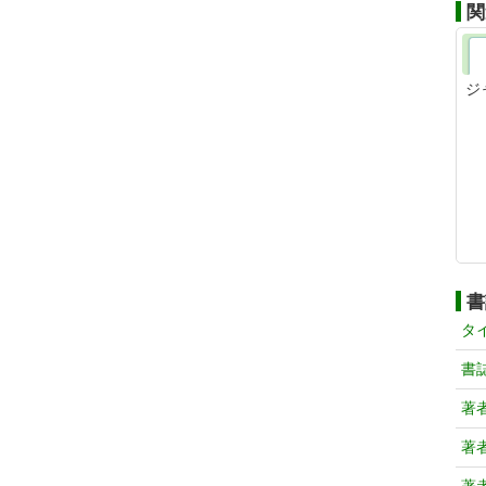
関
ジ
書
タ
書
著
著