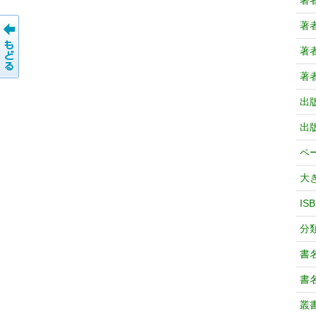
著
著
著
著
出
出
ペ
大
IS
分
書
書
叢