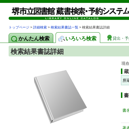
トップページ
>
詳細検索
>
検索結果書誌一覧
> 検索結果書誌詳細
かんたん検索
いろいろ検索
貸出・予
検索結果書誌詳細
現
蔵
所
書
書
著