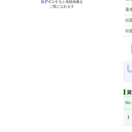
ログイン
すると表紙画像を
ご覧になれます
著
出
出
資
No.
1