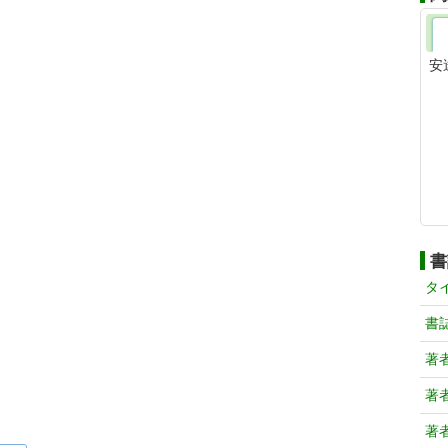
安
書
タ
書
著
著
著