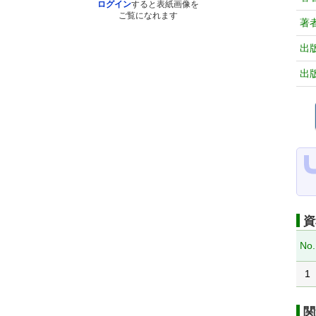
ログイン
すると表紙画像を
ご覧になれます
著
出
出
資
No.
1
関