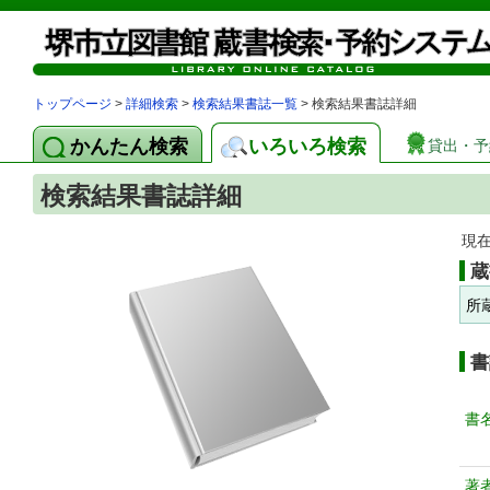
トップページ
>
詳細検索
>
検索結果書誌一覧
> 検索結果書誌詳細
かんたん検索
いろいろ検索
貸出・予
検索結果書誌詳細
現
蔵
所
書
書
著