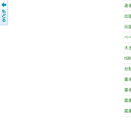
著
出
出
ペ
大
IS
分
書
書
叢
叢