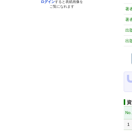
ログイン
すると表紙画像を
ご覧になれます
著
著
出
出
資
No.
1