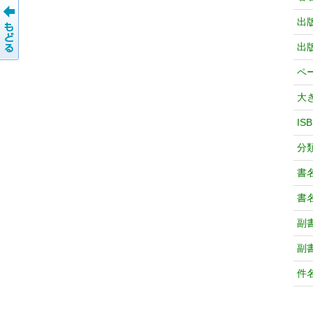
出
出
ペ
大
IS
分
書
書
副
副
件