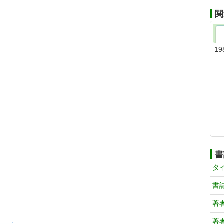
関
19
書
タ
書
著
著