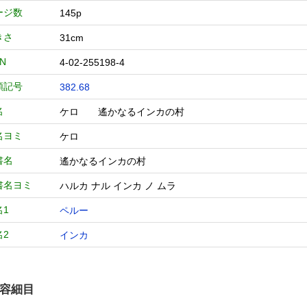
ージ数
145p
きさ
31cm
BN
4-02-255198-4
類記号
382.68
名
ケロ 遙かなるインカの村
名ヨミ
ケロ
書名
遙かなるインカの村
書名ヨミ
ハルカ ナル インカ ノ ムラ
名1
ペルー
名2
インカ
容細目