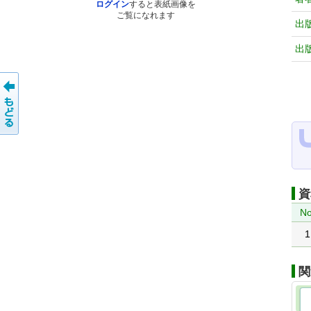
ログイン
すると表紙画像を
ご覧になれます
出
出
資
No
1
関