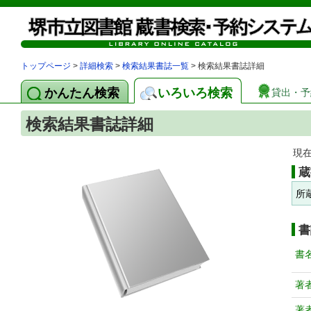
トップページ
>
詳細検索
>
検索結果書誌一覧
> 検索結果書誌詳細
かんたん検索
いろいろ検索
貸出・予
検索結果書誌詳細
現
蔵
所
書
書
著
著