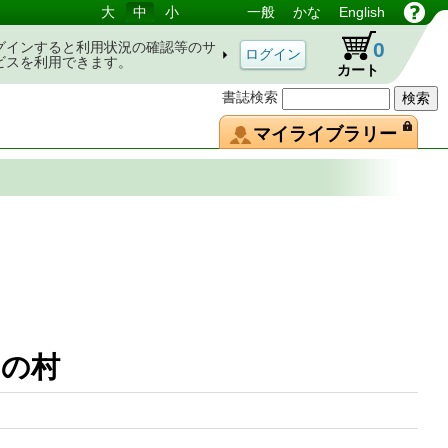
大
中
小
一般
かな
English
0
グインすると利用状況の確認等のサ
ビスを利用できます。
カート
書誌検索
マイライブラリー
ンカの村