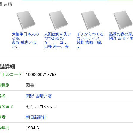
野 吉晴
大論争日本人の
人類は何を失い
イチからつくる
熱帯の森の家
起源
つつあるの
カレーライス
関野 吉晴／
斎藤 成也／ほ
か ： ゴ…
関野 吉晴／編,
か…
山極 寿一／著,
…
…
誌詳細
イトルコード
1000000718753
誌種別
図書
者名
関野 吉晴／著
者名ヨミ
セキノ ヨシハル
版者
朝日新聞社
版年月
1984.6