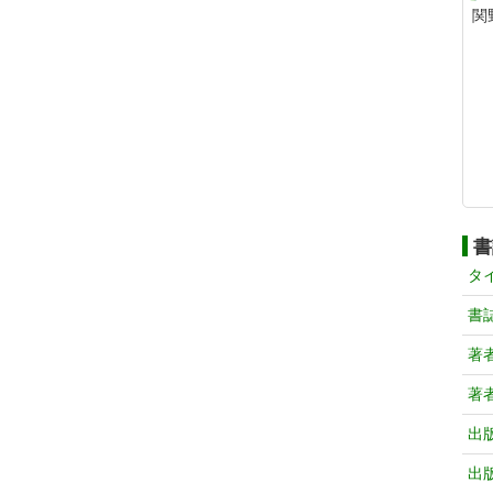
関
書
タ
書
著
著
出
出