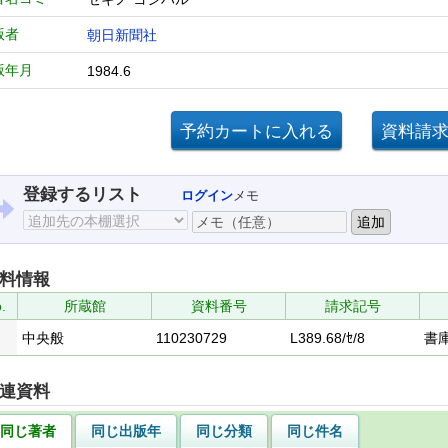
版者
朝日新聞社
版年月
1984.6
登録するリスト
ログイン
メモ
料情報
.
所蔵館
資料番号
請求記号
中央般
110230729
L389.68/ｾ/8
書
連資料
同じ著者
同じ出版年
同じ分類
同じ件名