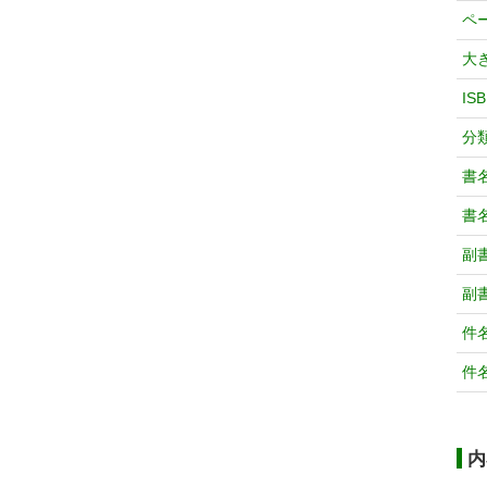
ペ
大
IS
分
書
書
副
副
件
件
内