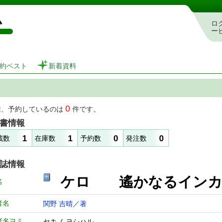
図書館 蔵書検索・予約システム
ロ
ー
約ベスト
新着資料
0
在、予約しているのは
件です。
書情報
1
1
0
0
蔵数
在庫数
予約数
発注数
誌情報
ケロ 遙かなるイ
名
者名
関野 吉晴／著
者名ヨミ
セキノ ヨシハル