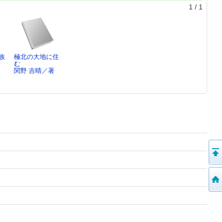
1
/
1
族
極北の大地に住
著
む
関野 吉晴／著