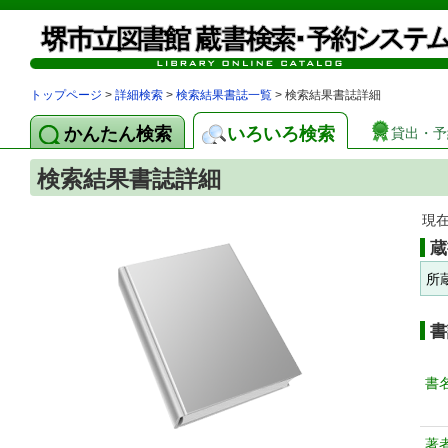
トップページ
>
詳細検索
>
検索結果書誌一覧
> 検索結果書誌詳細
かんたん検索
いろいろ検索
貸出・予
検索結果書誌詳細
現
蔵
所
書
書
著