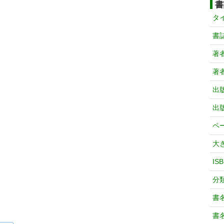
書
タ
書
著
著
出
出
ペ
大
IS
分
書
書