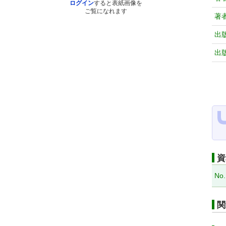
ログイン
すると表紙画像を
ご覧になれます
著
出
出
資
No.
関