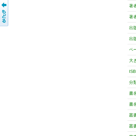
著
著
出
出
ペ
大
IS
分
書
書
叢
叢