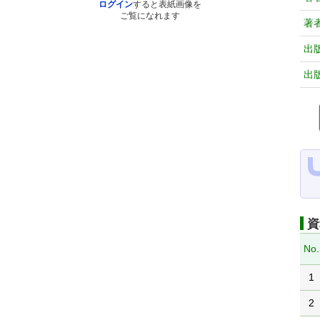
ログイン
すると表紙画像を
ご覧になれます
著
出
出
資
No.
1
2