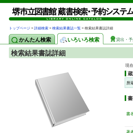
トップページ
>
詳細検索
>
検索結果書誌一覧
> 検索結果書誌詳細
かんたん検索
いろいろ検索
貸出・予
検索結果書誌詳細
現
蔵
所
書
書
著