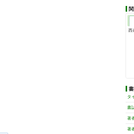
関
西
書
タ
書
著
著