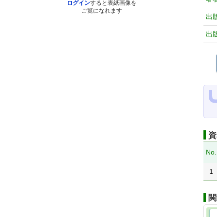
ログイン
すると表紙画像を
ご覧になれます
出
出
資
No.
1
関