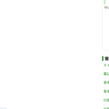
中
書
タ
書
著
著
出
出