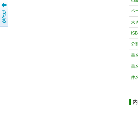
ペ
大
IS
分
書
書
件
内