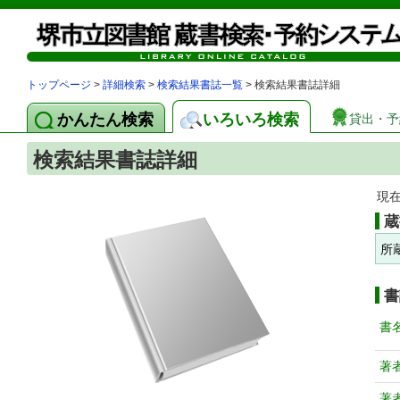
トップページ
>
詳細検索
>
検索結果書誌一覧
> 検索結果書誌詳細
かんたん検索
いろいろ検索
貸出・予
検索結果書誌詳細
現
蔵
所
書
書
著
著