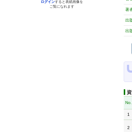
ログイン
すると表紙画像を
ご覧になれます
著
出
出
資
No.
1
2