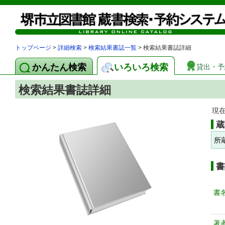
トップページ
>
詳細検索
>
検索結果書誌一覧
> 検索結果書誌詳細
かんたん検索
いろいろ検索
貸出・予
検索結果書誌詳細
現
蔵
所
書
書
著