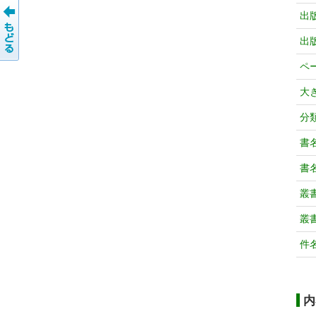
出
出
ペ
大
分
書
書
叢
叢
件
内