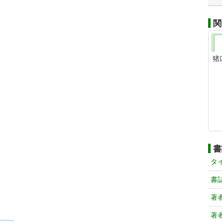
関
猪
書
タ
書
著
著