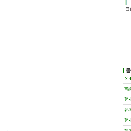
田
書
タ
書
著
著
著
著