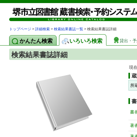
トップページ
>
詳細検索
>
検索結果書誌一覧
> 検索結果書誌詳細
かんたん検索
いろいろ検索
貸出・予
検索結果書誌詳細
現
蔵
所
書
書
著
著