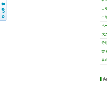
出
出
ペ
大
分
書
書
内