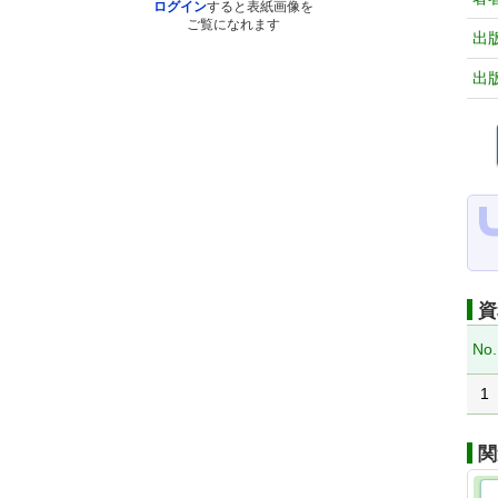
ログイン
すると表紙画像を
ご覧になれます
出
出
資
No.
1
関