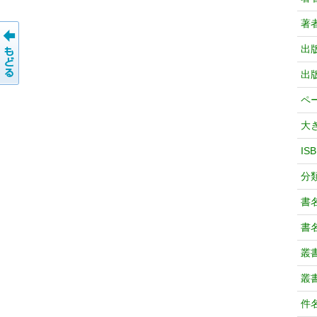
著
出
出
ペ
大
IS
分
書
書
叢
叢
件