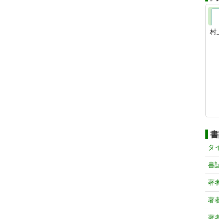
村
書
タ
書
著
著
著