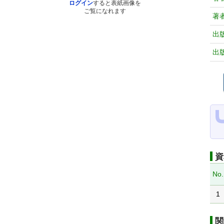
ログイン
すると表紙画像を
ご覧になれます
著
出
出
資
No.
1
関