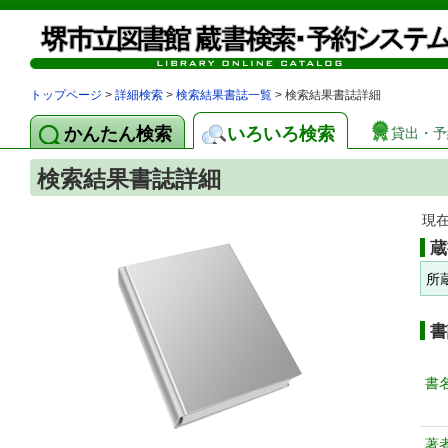
トップページ
>
詳細検索
>
検索結果書誌一覧
> 検索結果書誌詳細
かんたん検索
いろいろ検索
貸出・予
検索結果書誌詳細
現
蔵
所
書
書
著