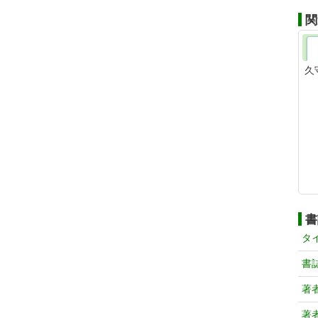
関
久
書
タ
書
著
著