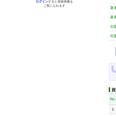
ログイン
すると表紙画像を
ご覧になれます
著
著
出
出
資
No.
1