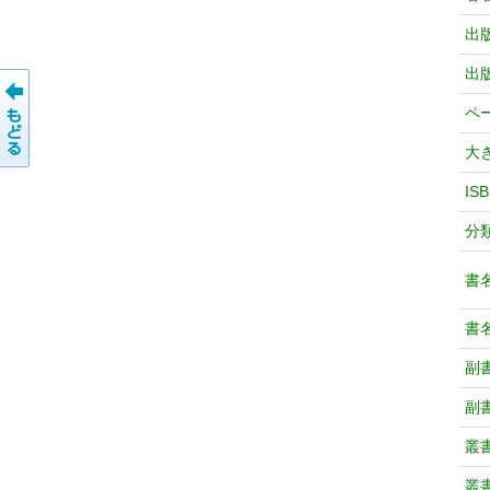
出
出
ペ
大
IS
分
書
書
副
副
叢
叢