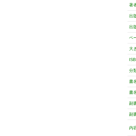
著
出
出
ペ
大
IS
分
書
書
副
副
内