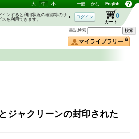
大
中
小
一般
かな
English
0
グインすると利用状況の確認等のサ
ビスを利用できます。
カート
書誌検索
マイライブラリー
とジャクリーンの封印された