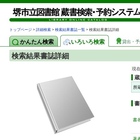
トップページ
>
詳細検索
>
検索結果書誌一覧
> 検索結果書誌詳細
かんたん検索
いろいろ検索
貸出・予
検索結果書誌詳細
現
蔵
所
書
書
著