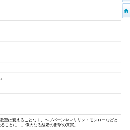
「性」
、欲望は衰えることなく、ヘプバーンやマリリン・モンローなどと
走ることに…。偉大なる結婚の衝撃の真実。