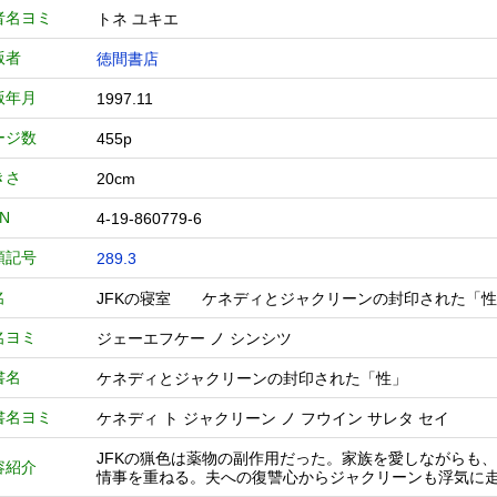
者名ヨミ
トネ ユキエ
版者
徳間書店
版年月
1997.11
ージ数
455p
きさ
20cm
BN
4-19-860779-6
類記号
289.3
名
JFKの寝室 ケネディとジャクリーンの封印された
名ヨミ
ジェーエフケー ノ シンシツ
書名
ケネディとジャクリーンの封印された「性」
書名ヨミ
ケネディ ト ジャクリーン ノ フウイン サレタ セイ
JFKの猟色は薬物の副作用だった。家族を愛しながらも
容紹介
情事を重ねる。夫への復讐心からジャクリーンも浮気に