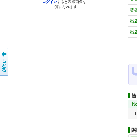
ログイン
すると表紙画像を
ご覧になれます
著
出
出
資
No
1
関