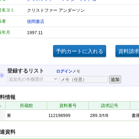
者名ヨミ
クリストファー アンダーソン
版者
徳間書店
版年月
1997.11
登録するリスト
ログイン
メモ
料情報
.
所蔵館
資料番号
請求記号
東
112198999
289.3/ｹ/8
書
連資料