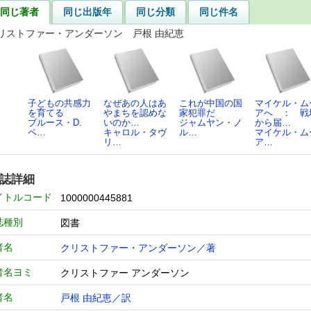
同じ著者
同じ出版年
同じ分類
同じ件名
リストファー・アンダーソン 戸根 由紀恵
子どもの共感力
なぜあの人はあ
これが中国の国
マイケル・ム
を育てる
やまちを認めな
家犯罪だ
アへ ： 戦
ブルース・D.
いのか…
ジャムヤン・ノ
から届…
ペ…
キャロル・タヴ
ル…
マイケル・ム
リ…
ア…
誌詳細
イトルコード
1000000445881
誌種別
図書
者名
クリストファー・アンダーソン／著
者名ヨミ
クリストファー アンダーソン
者名
戸根 由紀恵／訳