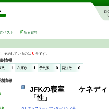
図書館 蔵書検索・予約システム
ロ
ー
約ベスト
新着資料
0
在、予約しているのは
件です。
書情報
1
1
0
0
蔵数
在庫数
予約数
発注数
誌情報
JFKの寝室 ケネディ
名
「性」
者名
クリストファー・アンダーソン／著