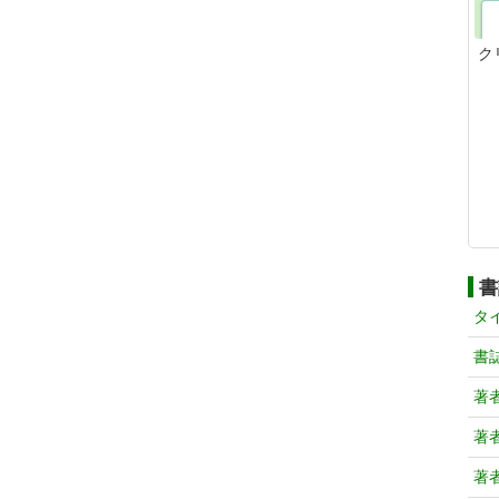
ク
書
タ
書
著
著
著