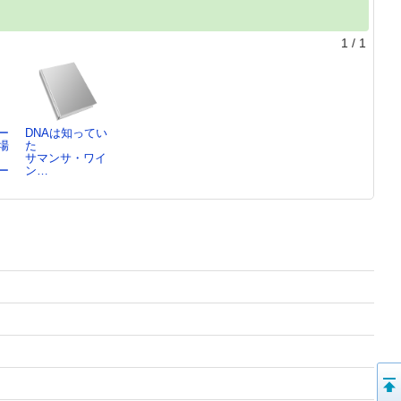
1
/
1
ー
DNAは知ってい
場
た
サマンサ・ワイ
ー
ン…