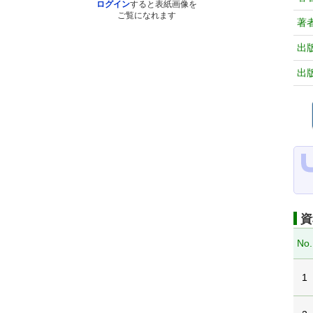
ログイン
すると表紙画像を
ご覧になれます
著
出
出
資
No.
1