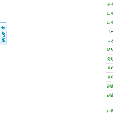
著
出
出
ペ
大
IS
分
書
書
副
副
内