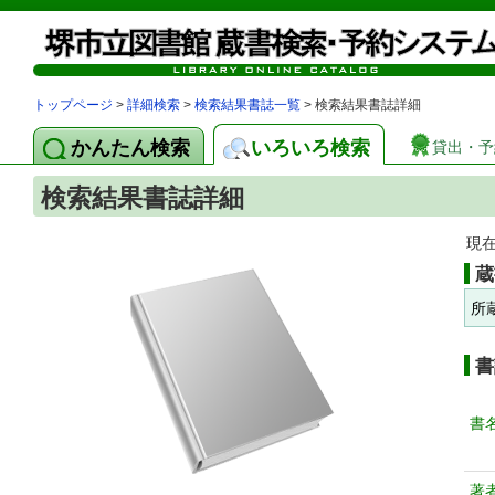
トップページ
>
詳細検索
>
検索結果書誌一覧
> 検索結果書誌詳細
かんたん検索
いろいろ検索
貸出・予
検索結果書誌詳細
現
蔵
所
書
書
著