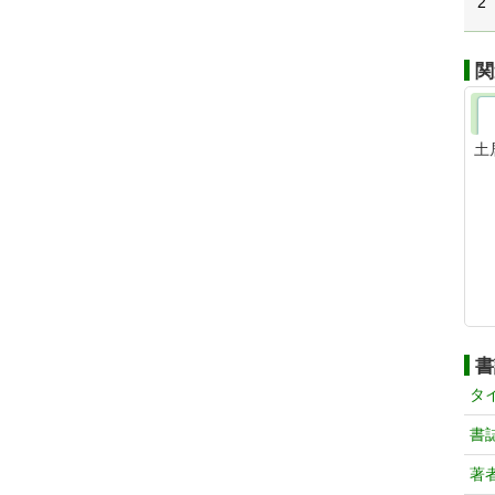
2
関
土
書
タ
書
著