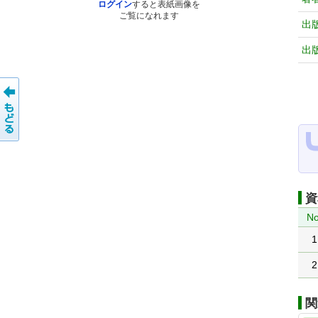
ログイン
すると表紙画像を
ご覧になれます
出
出
資
No
1
2
関