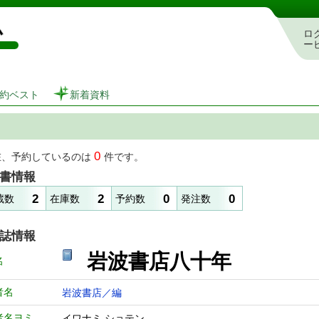
図書館 蔵書検索・予約システム
ロ
ー
約ベスト
新着資料
0
在、予約しているのは
件です。
書情報
2
2
0
0
蔵数
在庫数
予約数
発注数
誌情報
岩波書店八十年
名
者名
岩波書店／編
者名ヨミ
イワナミ ショテン