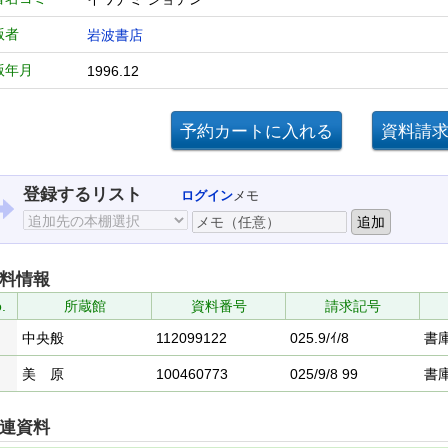
版者
岩波書店
版年月
1996.12
登録するリスト
ログイン
メモ
料情報
.
所蔵館
資料番号
請求記号
中央般
112099122
025.9/ｲ/8
書
美 原
100460773
025/9/8 99
書
連資料