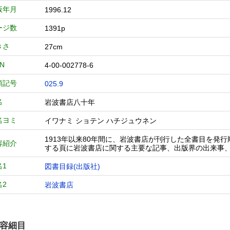
版年月
1996.12
ージ数
1391p
きさ
27cm
BN
4-00-002778-6
類記号
025.9
名
岩波書店八十年
名ヨミ
イワナミ ショテン ハチジュウネン
1913年以来80年間に、岩波書店が刊行した全書目を発
容紹介
する頁に岩波書店に関する主要な記事、出版界の出来事
名1
図書目録(出版社)
名2
岩波書店
容細目