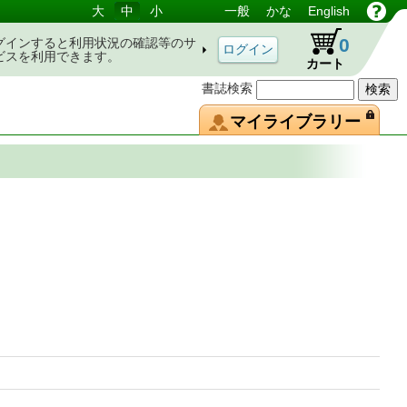
大
中
小
一般
かな
English
0
グインすると利用状況の確認等のサ
ビスを利用できます。
カート
書誌検索
マイライブラリー