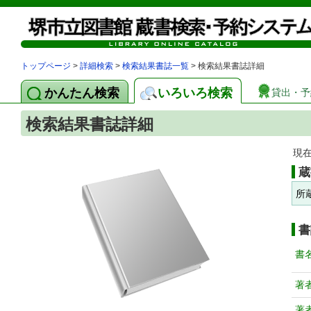
トップページ
>
詳細検索
>
検索結果書誌一覧
> 検索結果書誌詳細
かんたん検索
いろいろ検索
貸出・予
検索結果書誌詳細
現
蔵
所
書
書
著
著