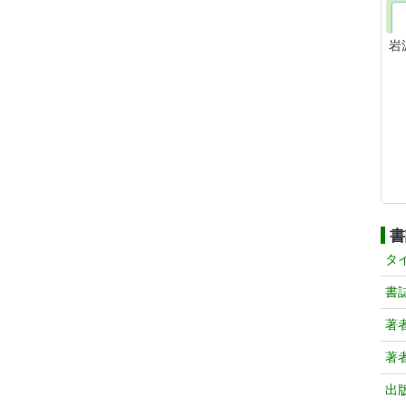
岩
書
タ
書
著
著
出