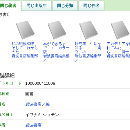
同じ著者
同じ出版年
同じ分類
同じ件名
波書店
私の戦後80年、
本ができるま
研究者、生活を
アカデミアを
そしてこれから
で ： カラー
語る ： 「両
れてみた
のた…
版
立」の…
ら ： 博士
岩波書店編集部
岩波書店編集部
岩波書店編集部
岩波書店編集
／…
／…
／…
／…
誌詳細
イトルコード
1000000411806
誌種別
図書
者名
岩波書店／編
者名ヨミ
イワナミ ショテン
版者
岩波書店