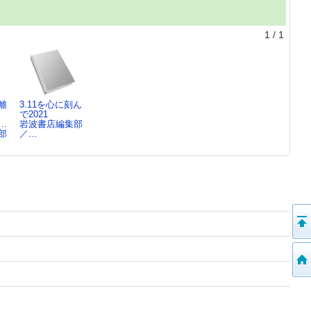
1
/
1
離
3.11を心に刻ん
で2021
…
岩波書店編集部
部
／…