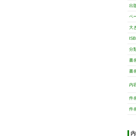
出
ペ
大
IS
分
書
書
内
件
件
内