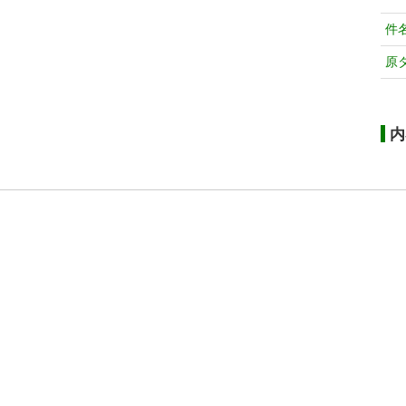
件
原
内