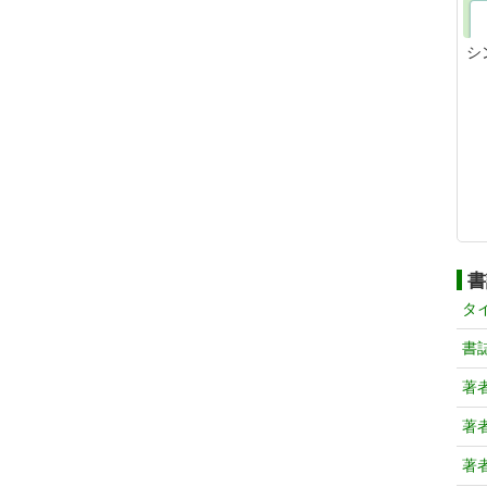
シ
書
タ
書
著
著
著