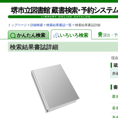
トップページ
>
詳細検索
>
検索結果書誌一覧
> 検索結果書誌詳細
かんたん検索
いろいろ検索
貸出・予
検索結果書誌詳細
現
蔵
所
書
書
著
著