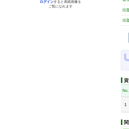
ログイン
すると表紙画像を
ご覧になれます
出
出
資
No.
1
関