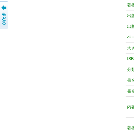
著
出
出
ペ
大
IS
分
書
書
内
著