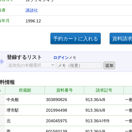
版者
講談社
版年月
1996.12
登録するリスト
ログイン
メモ
料情報
.
所蔵館
資料番号
請求記号
中央般
303890826
913.36/ﾑ/8
一
堺市駅
201994498
913.36/ﾑ/8
一
北
204045975
913.36/ﾑﾗｻ/9
一
西
601560139
913.36/ﾑ/8
一