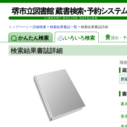
トップページ
>
詳細検索
>
検索結果書誌一覧
> 検索結果書誌詳細
かんたん検索
いろいろ検索
貸出・予
検索結果書誌詳細
現
蔵
所
書
書
著
著