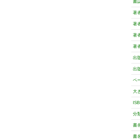
書
著
著
著
著
出
出
ペ
大
IS
分
書
書