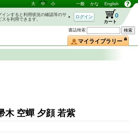
大
中
小
一般
かな
English
0
グインすると利用状況の確認等のサ
ビスを利用できます。
カート
書誌検索
マイライブラリー
帚木 空蟬 夕顔 若紫