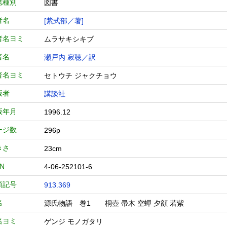
誌種別
図書
者名
[紫式部／著]
者名ヨミ
ムラサキシキブ
者名
瀬戸内 寂聴／訳
者名ヨミ
セトウチ ジャクチョウ
版者
講談社
版年月
1996.12
ージ数
296p
きさ
23cm
BN
4-06-252101-6
類記号
913.369
名
源氏物語 巻1 桐壺 帚木 空蟬 夕顔 若紫
名ヨミ
ゲンジ モノガタリ