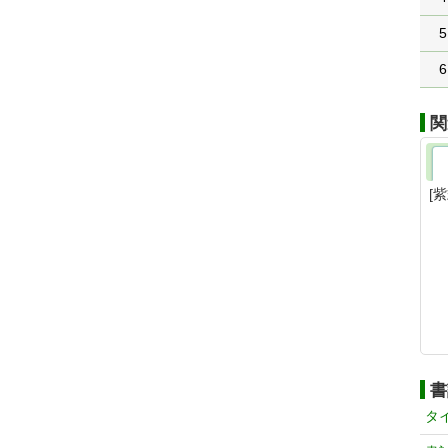
5
6
関
[
書
タ