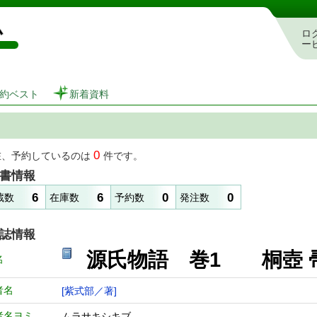
図書館 蔵書検索・予約システム
ロ
ー
約ベスト
新着資料
0
在、予約しているのは
件です。
書情報
6
6
0
0
蔵数
在庫数
予約数
発注数
誌情報
源氏物語 巻1 桐壺 
名
者名
[紫式部／著]
者名ヨミ
ムラサキシキブ