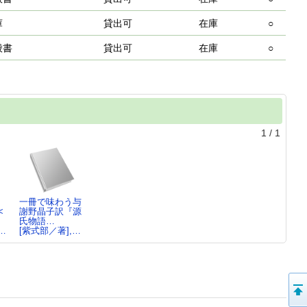
庫
貸出可
在庫
○
般書
貸出可
在庫
○
1
/
1
一冊で味わう与
<
謝野晶子訳『源
氏物語…
…
[紫式部／著],…