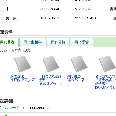
中
800888364
913.36/ﾑ/8
書
美 原
101073518
913/36ｹﾞ/8 1
一
連資料
同じ著者
同じ出版年
同じ分類
同じ受賞
紫式部 瀬戸内 寂聴
寂庵説法
一冊で読む晶子
源氏物語8
名場面で読む
瀬戸内 寂聴／著
源氏
[紫式部／著],…
『源氏物語』
[紫式部／著],…
晶子訳>
[紫式部／著],
誌詳細
イトルコード
1000000386823