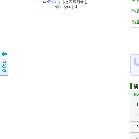
ログイン
すると表紙画像を
ご覧になれます
出
出
資
No
1
2
3
4