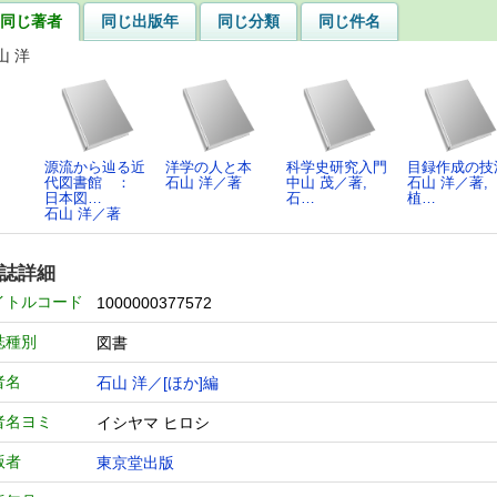
同じ著者
同じ出版年
同じ分類
同じ件名
山 洋
源流から辿る近
洋学の人と本
科学史研究入門
目録作成の技
代図書館 ：
石山 洋／著
中山 茂／著,
石山 洋／著,
日本図…
石…
植…
石山 洋／著
誌詳細
イトルコード
1000000377572
誌種別
図書
者名
石山 洋／[ほか]編
者名ヨミ
イシヤマ ヒロシ
版者
東京堂出版