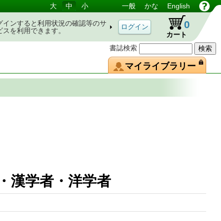
大
中
小
一般
かな
English
0
グインすると利用状況の確認等のサ
ビスを利用できます。
カート
書誌検索
マイライブラリー
者・漢学者・洋学者