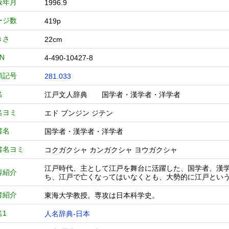
版年月
1996.9
ージ数
419p
きさ
22cm
BN
4-490-10427-8
類記号
281.033
名
江戸文人辞典 国学者・漢学者・洋学者
名ヨミ
エド ブンジン ジテン
書名
国学者・漢学者・洋学者
書名ヨミ
コクガクシャ カンガクシャ ヨウガクシャ
江戸時代、主として江戸を舞台に活躍した、国学者、漢
容紹介
ち、江戸で亡くなってはいなくとも、大勢的に江戸とい
者紹介
東海大学教授。専攻は日本科学史。
名1
人名辞典-日本