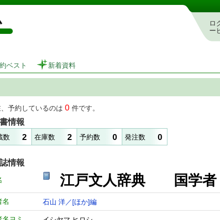
図書館 蔵書検索・予約システム
ロ
ー
約ベスト
新着資料
0
在、予約しているのは
件です。
書情報
2
2
0
0
蔵数
在庫数
予約数
発注数
誌情報
江戸文人辞典 国学
名
者名
石山 洋／[ほか]編
者名ヨミ
イシヤマ ヒロシ