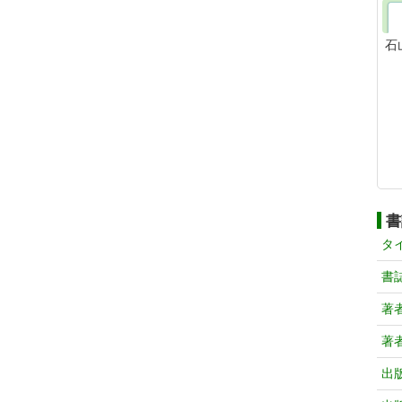
石
書
タ
書
著
著
出