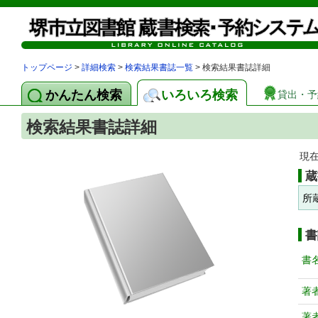
トップページ
>
詳細検索
>
検索結果書誌一覧
> 検索結果書誌詳細
かんたん検索
いろいろ検索
貸出・予
検索結果書誌詳細
現
蔵
所
書
書
著
著