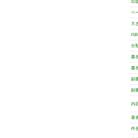
出
ペ
大
IS
分
書
書
副
副
内
著
件