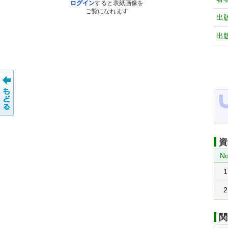
ログイン
すると表紙画像を
ご覧になれます
出
出
資
No
1
2
関