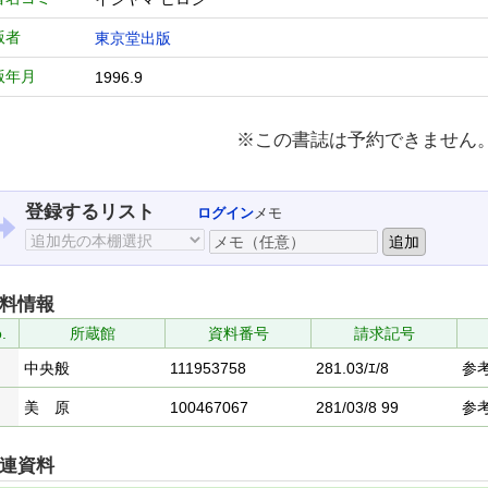
版者
東京堂出版
版年月
1996.9
※この書誌は予約できません
登録するリスト
ログイン
メモ
料情報
.
所蔵館
資料番号
請求記号
中央般
111953758
281.03/ｴ/8
参
美 原
100467067
281/03/8 99
参
連資料