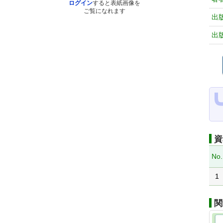
ログイン
すると表紙画像を
ご覧になれます
出
出
資
No.
1
関