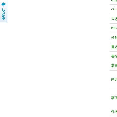
ペ
大
IS
分
書
書
叢
内
著
件