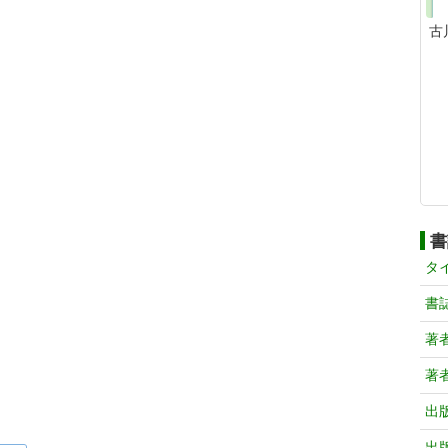
古
書
タ
書
著
著
出
出