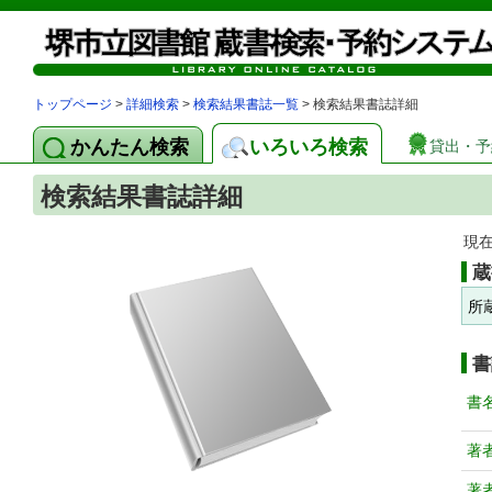
トップページ
>
詳細検索
>
検索結果書誌一覧
> 検索結果書誌詳細
かんたん検索
いろいろ検索
貸出・予
検索結果書誌詳細
現
蔵
所
書
書
著
著