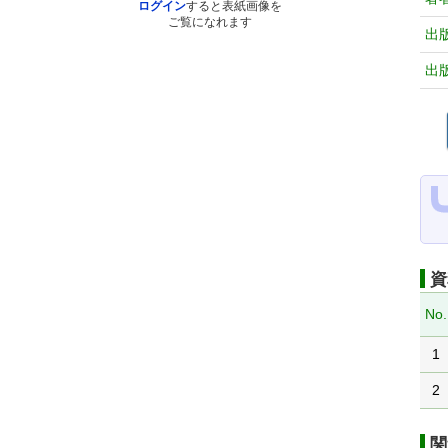
ログイン
すると表紙画像を
ご覧になれます
出
出
資
No.
1
2
関