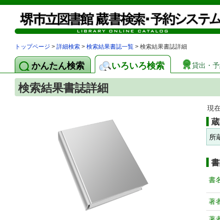
トップページ
>
詳細検索
>
検索結果書誌一覧
> 検索結果書誌詳細
かんたん検索
いろいろ検索
貸出・予
検索結果書誌詳細
現
蔵
所
書
書
著
著