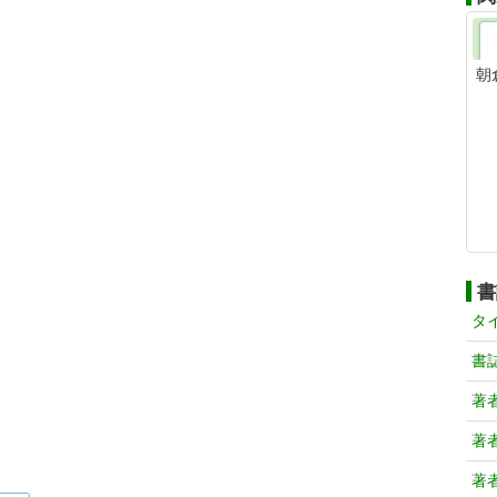
朝
書
タ
書
著
著
著