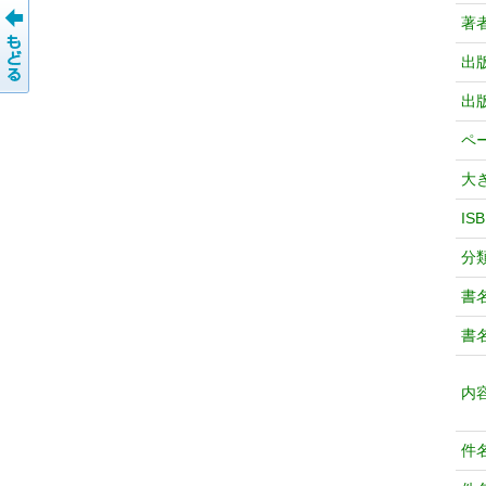
著
出
出
ペ
大
IS
分
書
書
内
件