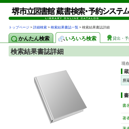
トップページ
>
詳細検索
>
検索結果書誌一覧
> 検索結果書誌詳細
かんたん検索
いろいろ検索
貸出・予
検索結果書誌詳細
現
蔵
所
書
書
著
著