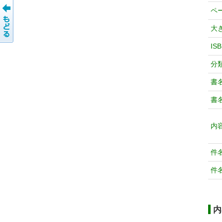
ペ
大
IS
分
書
書
内
件
件
内