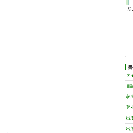
新
書
タ
書
著
著
出
出