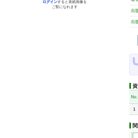
ログイン
すると表紙画像を
ご覧になれます
出
出
資
No.
1
関