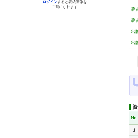
ログイン
すると表紙画像を
ご覧になれます
著
著
出
出
資
No.
1