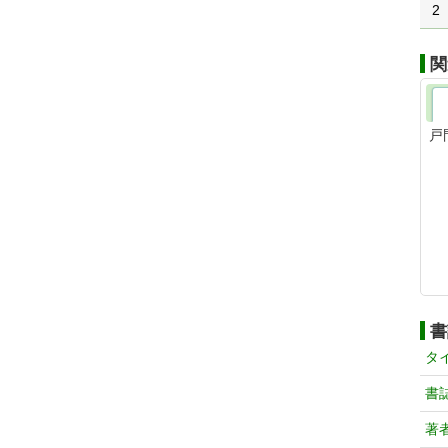
2
関
戸
書
タ
書
著