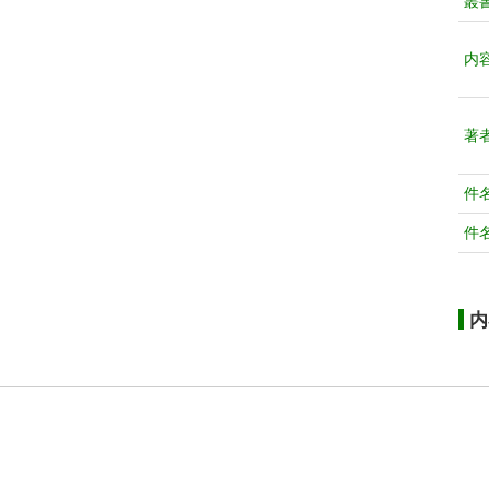
叢
内
著
件
件
内