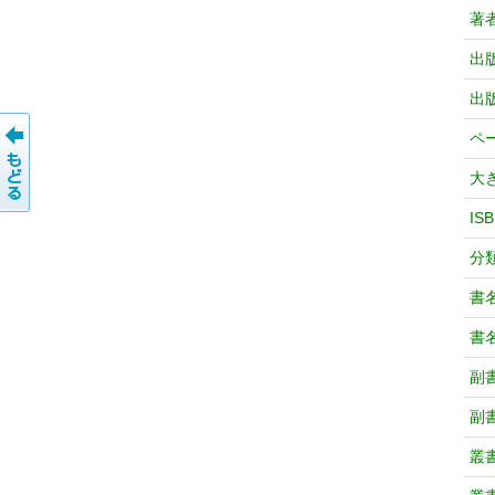
著
出
出
ペ
大
IS
分
書
書
副
副
叢