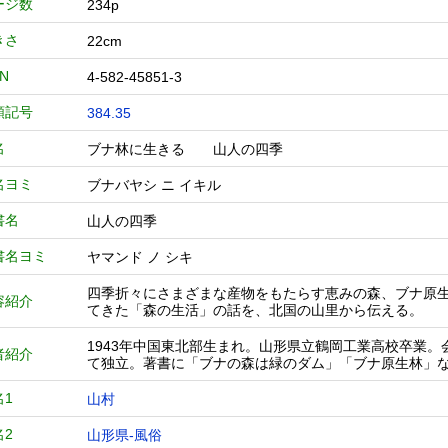
ージ数
234p
きさ
22cm
BN
4-582-45851-3
類記号
384.35
名
ブナ林に生きる 山人の四季
名ヨミ
ブナバヤシ ニ イキル
書名
山人の四季
書名ヨミ
ヤマンド ノ シキ
四季折々にさまざまな産物をもたらす恵みの森、ブナ原
容紹介
てきた「森の生活」の話を、北国の山里から伝える。
1943年中国東北部生まれ。山形県立鶴岡工業高校卒業
者紹介
て独立。著書に「ブナの森は緑のダム」「ブナ原生林」
名1
山村
名2
山形県-風俗