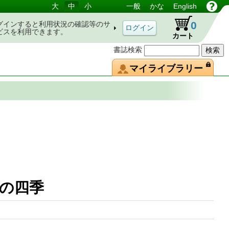
大
中
小
一般
かな
English
0
グインすると利用状況の確認等のサ
ビスを利用できます。
カート
書誌検索
マイライブラリー
人の四季