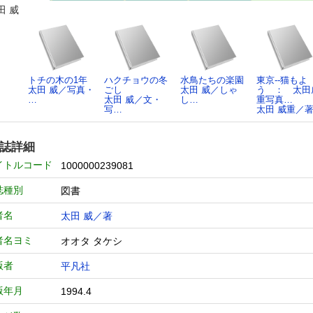
田 威
トチの木の1年
ハクチョウの冬
水鳥たちの楽園
東京--猫もよ
太田 威／写真・
ごし
太田 威／しゃ
う ： 太田
…
太田 威／文・
し…
重写真…
写…
太田 威重／
誌詳細
イトルコード
1000000239081
誌種別
図書
者名
太田 威／著
者名ヨミ
オオタ タケシ
版者
平凡社
版年月
1994.4