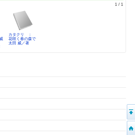
1
/
1
カタクリ ：
威
花咲く春の森で
太田 威／著
著