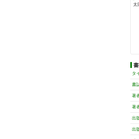
太
書
タ
書
著
著
出
出