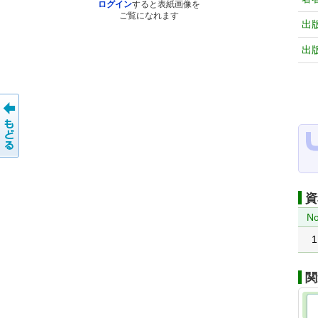
ログイン
すると表紙画像を
ご覧になれます
出
出
資
No
1
関