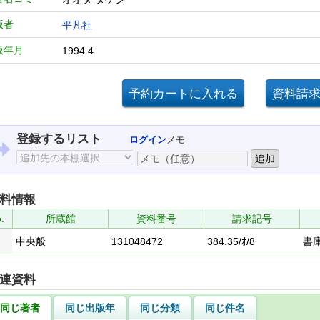
版者
平凡社
版年月
1994.4
登録するリスト
ログイン
メモ
料情報
.
所蔵館
資料番号
請求記号
中央般
131048472
384.35/ｵ/8
書
連資料
同じ著者
同じ出版年
同じ分類
同じ件名