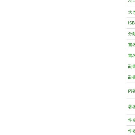
ペ
大
IS
分
書
書
副
副
内
著
件
件