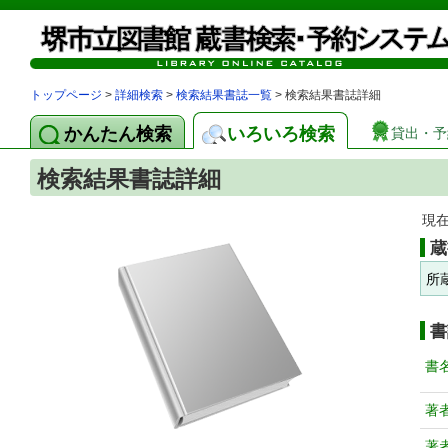
トップページ
>
詳細検索
>
検索結果書誌一覧
> 検索結果書誌詳細
かんたん検索
いろいろ検索
貸出・予
検索結果書誌詳細
現
蔵
所
書
書
著
著