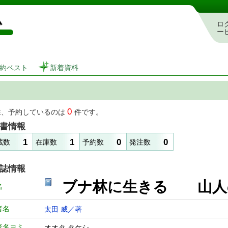
図書館 蔵書検索・予約システム
ロ
ー
約ベスト
新着資料
0
在、予約しているのは
件です。
書情報
1
1
0
0
蔵数
在庫数
予約数
発注数
誌情報
ブナ林に生きる 山
名
者名
太田 威／著
者名ヨミ
オオタ タケシ