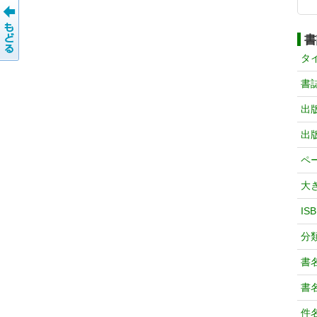
書
タ
書
出
出
ペ
大
IS
分
書
書
件