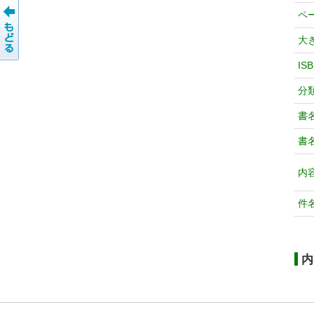
ペ
大
IS
分
書
書
内
件
内