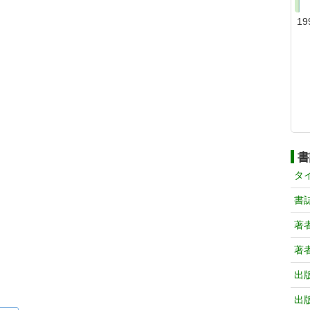
19
書
タ
書
著
著
出
出