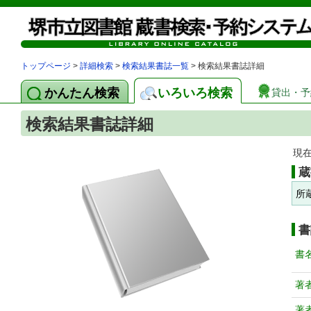
トップページ
>
詳細検索
>
検索結果書誌一覧
> 検索結果書誌詳細
かんたん検索
いろいろ検索
貸出・予
検索結果書誌詳細
現
蔵
所
書
書
著
著