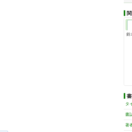
関
鈴
書
タ
書
著