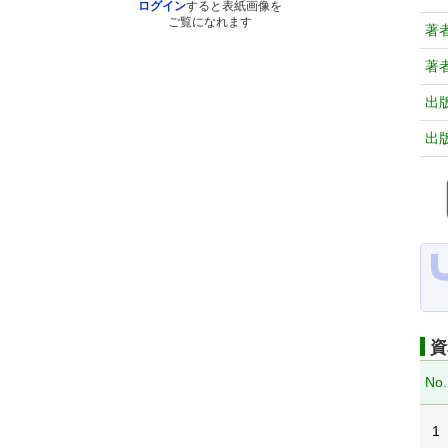
ログイン
すると表紙画像を
ご覧になれます
著
著
出
出
資
No.
1