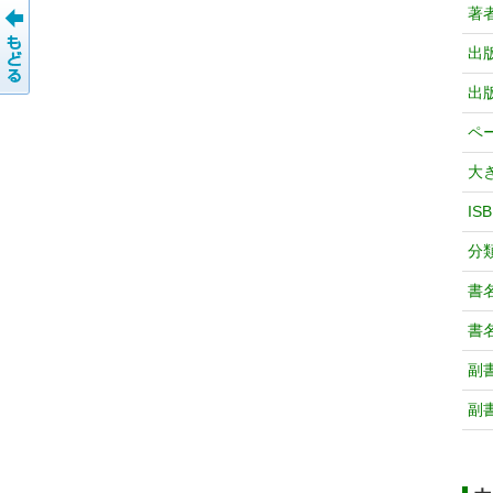
著
出
出
ペ
大
IS
分
書
書
副
副