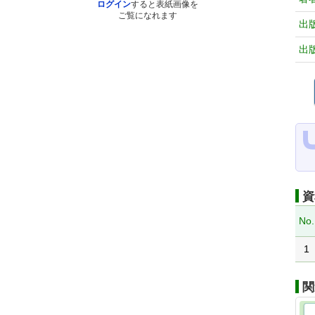
ログイン
すると表紙画像を
ご覧になれます
出
出
資
No.
1
関