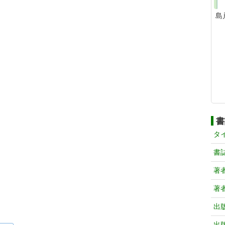
島
書
タ
書
著
著
出
出