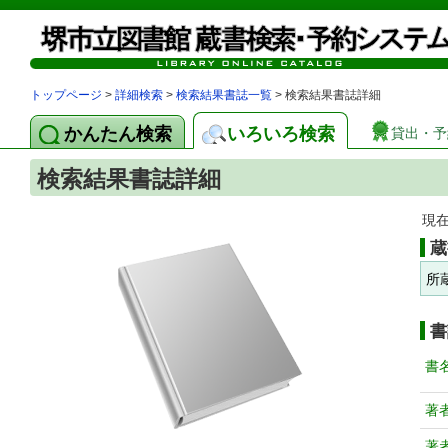
トップページ
>
詳細検索
>
検索結果書誌一覧
> 検索結果書誌詳細
かんたん検索
いろいろ検索
貸出・予
検索結果書誌詳細
現
蔵
所
書
書
著
著