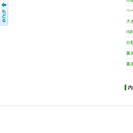
ペ
大
IS
分
書
書
内