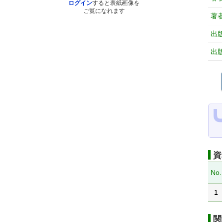
ログイン
すると表紙画像を
ご覧になれます
著
出
出
資
No.
1
関