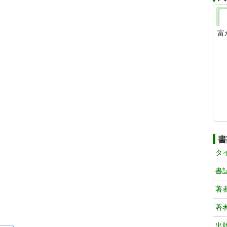
富
書
タ
書
著
著
出