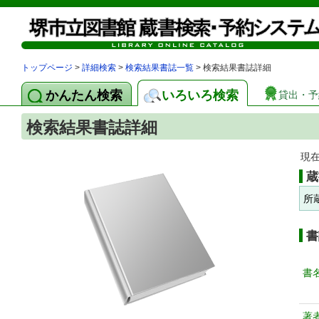
トップページ
>
詳細検索
>
検索結果書誌一覧
> 検索結果書誌詳細
かんたん検索
いろいろ検索
貸出・予
検索結果書誌詳細
現
蔵
所
書
書
著