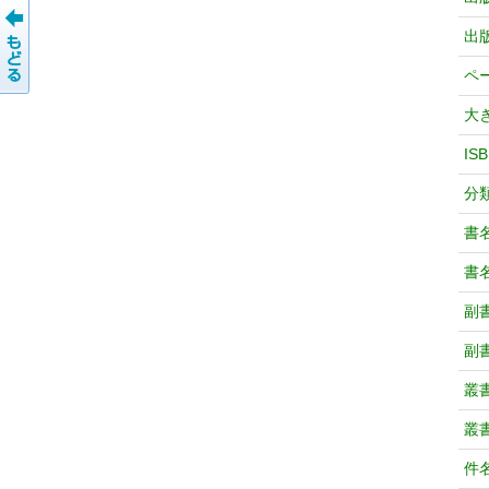
出
ペ
大
IS
分
書
書
副
副
叢
叢
件