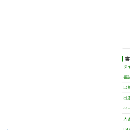
書
タ
書
出
出
ペ
大
IS