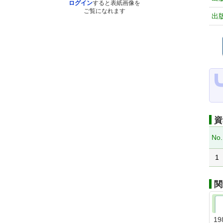
ログイン
すると表紙画像を
ご覧になれます
出
資
No.
1
関
19