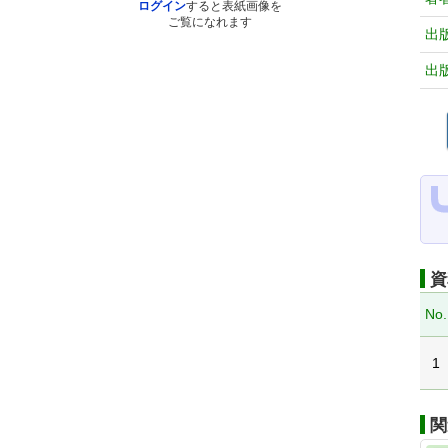
ログイン
すると表紙画像を
ご覧になれます
出
出
資
No.
1
関