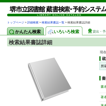
トップページ
>
詳細検索
>
検索結果書誌一覧
> 検索結果書誌詳細
かんたん検索
いろいろ検索
貸出・予
検索結果書誌詳細
現
蔵
所
書
書
著
著