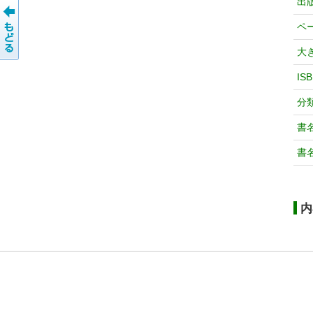
出
ペ
大
IS
分
書
書
内