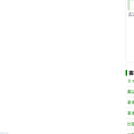
広
書
タ
書
著
著
出