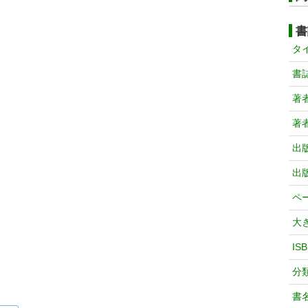
書
タ
書
著
著
出
出
ペ
大
IS
分
書