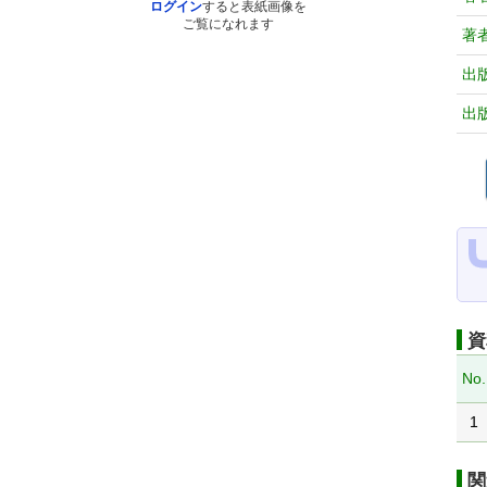
ログイン
すると表紙画像を
ご覧になれます
著
出
出
資
No.
1
関