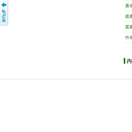
書
叢
叢
件
内