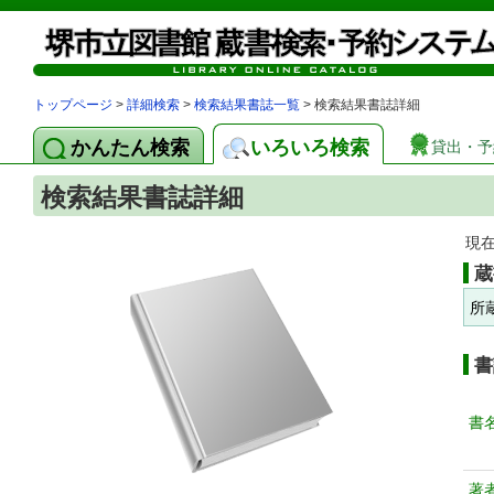
トップページ
>
詳細検索
>
検索結果書誌一覧
> 検索結果書誌詳細
かんたん検索
いろいろ検索
貸出・予
検索結果書誌詳細
現
蔵
所
書
書
著