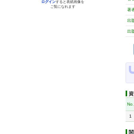
ログイン
すると表紙画像を
ご覧になれます
著
出
出
資
No.
1
関