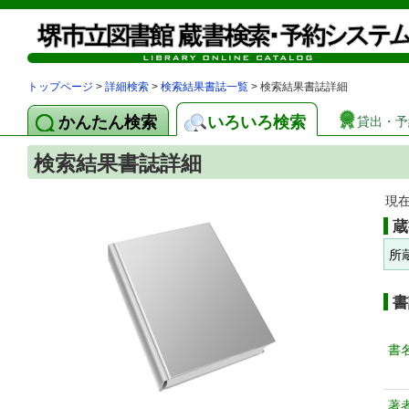
トップページ
>
詳細検索
>
検索結果書誌一覧
> 検索結果書誌詳細
かんたん検索
いろいろ検索
貸出・予
検索結果書誌詳細
現
蔵
所
書
書
著