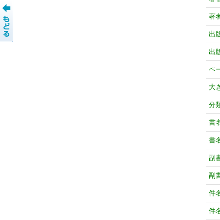
著
出
出
ペ
大
分
書
書
副
副
件
件