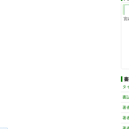
宮
書
タ
書
著
著
著