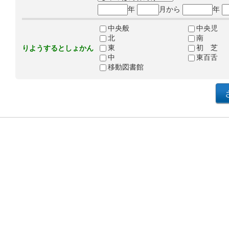
年
月から
年
中央般
中央児
北
南
東
初 芝
りようするとしょかん
中
東百舌
移動図書館